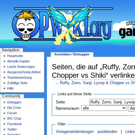
Navigation
Anmelden / Einloggen
Hauptseite
Aktuelle Kapitel
Seiten, die auf „Ruffy, Zor
Letzte Änderungen
Ausgezeichnete Artikel
Chopper vs Shiki“ verlink
Teambewerbung
←
Ruffy, Zorro, Sanji, Lysop & Chopper vs Sh
Zufällige Seite
Hilfe
Links auf diese Seite
Community
Seite:
Einloggen
Die Crew
Namensraum:
Forum
IRC-Chat
Filter
Facebook
Twitter
Vorlageneinbindungen ausblenden
|
Link
Spenden