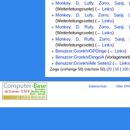
Monkey. D. Luffy, Zorro, Sanji
(Weiterleitungsseite)
(
← Links
)
Monkey. D. Lufy, Zorro, Sanji,
(Weiterleitungsseite)
(
← Links
)
Monkey. D. Rufy, Zorro, Sanji,
(Weiterleitungsseite)
(
← Links
)
Monkey. D. Ruffy, Zorro, Sanji
(Weiterleitungsseite)
(
← Links
)
Benutzer:Gronkh/OPDinge
(
← Links
)
Benutzer:Gronkh/Dinge/A
(Vorlagenein
Benutzer:Gronkh/Alle Seiten2
(
← Links
Zeige (vorherige 50) (nächste 50) (
20
|
50
|
100
Datenschutz
Über OPw