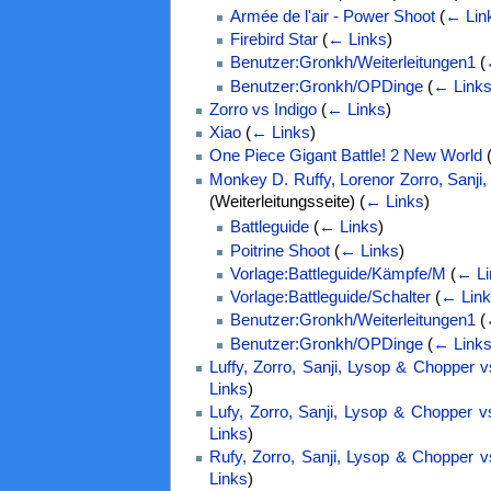
Armée de l'air - Power Shoot
(
← Lin
Firebird Star
(
← Links
)
Benutzer:Gronkh/Weiterleitungen1
(
Benutzer:Gronkh/OPDinge
(
← Link
Zorro vs Indigo
(
← Links
)
Xiao
(
← Links
)
One Piece Gigant Battle! 2 New World
Monkey D. Ruffy, Lorenor Zorro, Sanji
(Weiterleitungsseite)
(
← Links
)
Battleguide
(
← Links
)
Poitrine Shoot
(
← Links
)
Vorlage:Battleguide/Kämpfe/M
(
← Li
Vorlage:Battleguide/Schalter
(
← Lin
Benutzer:Gronkh/Weiterleitungen1
(
Benutzer:Gronkh/OPDinge
(
← Link
Luffy, Zorro, Sanji, Lysop & Chopper v
Links
)
Lufy, Zorro, Sanji, Lysop & Chopper v
Links
)
Rufy, Zorro, Sanji, Lysop & Chopper v
Links
)