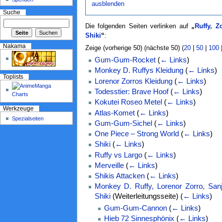
ausblenden
Suche
Die folgenden Seiten verlinken auf
„
Ruffy, Z
Shiki
“
:
Nakama
Zeige (vorherige 50) (nächste 50) (
20
|
50
|
100
Gum-Gum-Rocket
(
← Links
)
Monkey D. Ruffys Kleidung
(
← Links
)
Toplists
Lorenor Zorros Kleidung
(
← Links
)
Todesstier: Brave Hoof
(
← Links
)
Kokutei Roseo Metel
(
← Links
)
Werkzeuge
Atlas-Komet
(
← Links
)
Spezialseiten
Gum-Gum-Sichel
(
← Links
)
One Piece – Strong World
(
← Links
)
Shiki
(
← Links
)
Ruffy vs Largo
(
← Links
)
Merveille
(
← Links
)
Shikis Attacken
(
← Links
)
Monkey D. Ruffy, Lorenor Zorro, San
Shiki
(Weiterleitungsseite)
(
← Links
)
Gum-Gum-Cannon
(
← Links
)
Hieb 72 Sinnesphönix
(
← Links
)