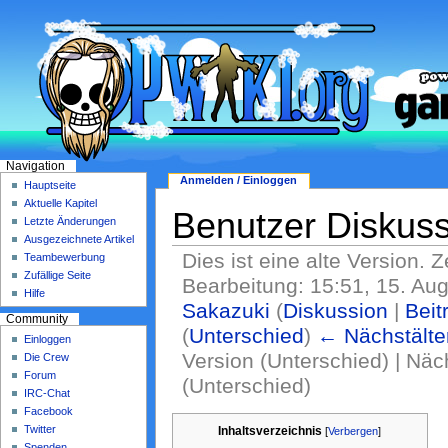
Navigation
Anmelden / Einloggen
Hauptseite
Aktuelle Kapitel
Benutzer Diskus
Letzte Änderungen
Ausgezeichnete Artikel
Dies ist eine alte Version. Z
Teambewerbung
Zufällige Seite
Bearbeitung: 15:51, 15. Au
Hilfe
Sakazuki
(
Diskussion
|
Beit
Community
(
Unterschied
)
← Nächstälte
Einloggen
Version (Unterschied) | Nä
Die Crew
Forum
(Unterschied)
IRC-Chat
Facebook
Twitter
Inhaltsverzeichnis
[
Verbergen
]
Spenden