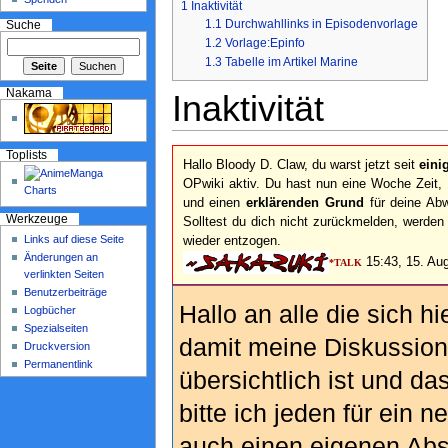
1
Inaktivität
1.1
Durchwahllinks in Episodenvorlage
Suche
1.2
Vorlage:Epinfo
1.3
Tabelle im Artikel Marine
Nakama
Inaktivität
Toplists
Hallo Bloody D. Claw, du warst jetzt seit
einig
OPwiki aktiv. Du hast nun eine Woche Zeit,
und einen
erklärenden Grund
für deine Ab
Werkzeuge
Solltest du dich nicht zurückmelden, werden
Links auf diese Seite
wieder entzogen.
Änderungen an
15:43, 15. Au
*TALK
verlinkten Seiten
Benutzerbeiträge
Hallo an alle die sich hi
Logbücher
Spezialseiten
damit meine Diskussion
Druckversion
Permanentlink
übersichtlich ist und das
bitte ich jeden für ein
auch einen eigenen Absa