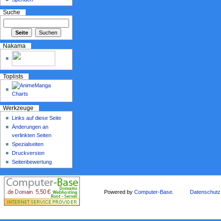
Suche
Nakama
Toplists
Werkzeuge
Links auf diese Seite
Änderungen an
verlinkten Seiten
Spezialseiten
Druckversion
Seitenbewertung
Powered by
Computer-Base
.
Datenschutz