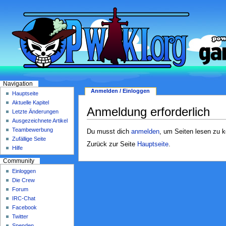
Navigation
Anmelden / Einloggen
Hauptseite
Aktuelle Kapitel
Anmeldung erforderlich
Letzte Änderungen
Ausgezeichnete Artikel
Teambewerbung
Du musst dich
anmelden
, um Seiten lesen zu 
Zufällige Seite
Zurück zur Seite
Hauptseite
.
Hilfe
Community
Einloggen
Die Crew
Forum
IRC-Chat
Facebook
Twitter
Spenden