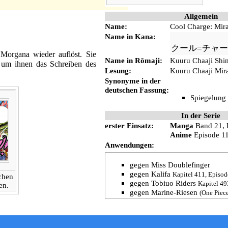
Allgemein
Name:
Cool Charge: Mir
Name in Kana:
________
クール=チャー
Morgana wieder auflöst. Sie
Name in Rōmaji:
Kuuru Chaaji Shi
, um ihnen das Schreiben des
Lesung:
Kuuru Chaaji Mir
Synonyme in der
deutschen Fassung:
Spiegelung
In der Serie
erster Einsatz:
Manga
Band 21
,
ändert.
Anime
Episode 1
Anwendungen:
gegen
Miss Doublefinger
gegen
Kalifa
Kapitel 411
,
Episod
chen
gegen
Tobiuo Riders
Kapitel 49
en.
gegen
Marine
-
Riesen
(
One Piec
gegen
Fischmenschen
Kapitel 
um sich vor dem Bezahlen vo
Kapitel 822
,
Episode 776