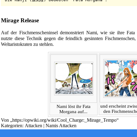
Mirage Release
Auf der
Fischmenscheninsel
demonstriert Nami, wie sie ihre Fata 
nutzte diese Technik gegen die feindlich gesinnten Fischmenschen
Weltaristokraten
zu stehlen.
Diese Seite wurde zuletzt am 15. Oktober 2022 um 23:50 Uhr ge
Powered by
Computer-Base
.
Datenschutz-Optionen
und erscheint zwis
Nami löst ihr Fata
den Fischmensch
Morgana auf...
Von „
https://opwiki.org/wiki/Cool_Charge:_Mirage_Tempo
“
Kategorien
:
Attacken
|
Namis Attacken