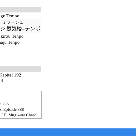
age Tempo
_
ミラージュ
ジ 蜃気楼=テンポ
nkirou Tenpo
aaju Tenpo
Kapitel 192
18
e 295
3
,
Episode 388
e 3D: Mugiwara Chase
)
633
,
Episode 553
n
Lysop
zu drücken