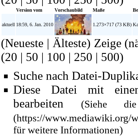
Version vom
Vorschaubild
Maße
Be
aktuell
18:59, 6. Jan. 2010
1.273×717
(73 KB)
Ka
(Neueste | Älteste) Zeige (n
(
20
|
50
|
100
|
250
|
500
)
Suche nach Datei-Duplik
Diese Datei mit ein
bearbeiten
(Siehe 
für weitere Informationen)