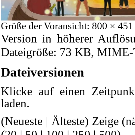
Größe der Voransicht: 800 × 451
Version in höherer Auflös
Dateigröße: 73 KB, MIME-T
Dateiversionen
Klicke auf einen Zeitpunk
laden.
(Neueste | Älteste) Zeige (n
(
20
|
50
|
100
|
250
|
500
)