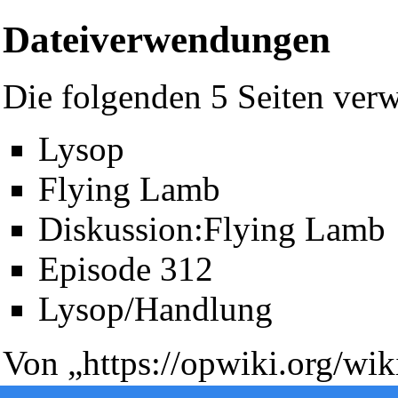
Dateiverwendungen
Die folgenden 5 Seiten verw
Lysop
Flying Lamb
Diskussion:Flying Lamb
Diese Seite wurde zuletzt am 6. Januar 2010 um 18:59 Uhr geän
Episode 312
Powered by
Computer-Base
.
Datenschutz-Optionen
Lysop/Handlung
Von „
https://opwiki.org/wi