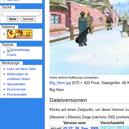
Suche
Nakama
Toplists
Werkzeuge
Links auf diese Seite
Änderungen an
Keine höhere Auflösung vorhanden.
verlinkten Seiten
Big_Horn.jpg
‎ (570 × 420 Pixel, Dateigröße: 66
Spezialseiten
Druckversion
Big Horn
Permanentlink
Dateiversionen
Klicke auf einen Zeitpunkt, um diese Version zu
(Neueste | Älteste) Zeige (nächste 250) (vorheri
Version vom
Vorschaubild
aktuell
01:27, 28. Sep. 2005