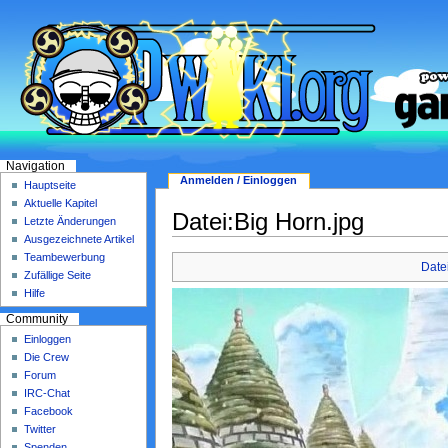
Navigation
Anmelden / Einloggen
Hauptseite
Aktuelle Kapitel
Datei:Big Horn.jpg
Letzte Änderungen
Ausgezeichnete Artikel
Teambewerbung
Date
Zufällige Seite
Hilfe
Community
Einloggen
Die Crew
Forum
IRC-Chat
Facebook
Twitter
Spenden