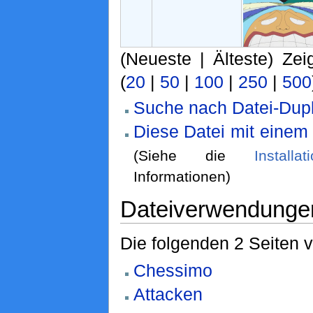
(Neueste | Älteste) Zei
(
20
|
50
|
100
|
250
|
500
Suche nach Datei-Dupl
Diese Datei mit einem
(Siehe die
Installa
Informationen)
Dateiverwendunge
Die folgenden 2 Seiten 
Chessimo
Attacken