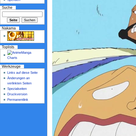
Suche
Nakama
Toplists
Werkzeuge
Links auf diese Seite
Änderungen an
verlinkten Seiten
Spezialseiten
Druckversion
Permanentlink