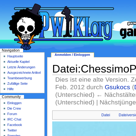
Navigation
Anmelden / Einloggen
Hauptseite
Aktuelle Kapitel
Datei:ChessimoPr
Letzte Änderungen
Ausgezeichnete Artikel
Dies ist eine alte Version. 
Teambewerbung
Zufällige Seite
Feb. 2012 durch
Gsukocs
(
Hilfe
(Unterschied) ← Nächstälter
Community
(Unterschied) | Nächstjüng
Einloggen
Die Crew
Forum
Datei
Dateivers
IRC-Chat
Facebook
Twitter
Spenden