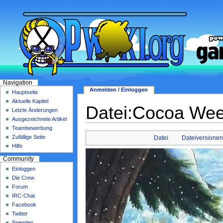
Navigation
Anmelden / Einloggen
Hauptseite
Aktuelle Kapitel
Datei:Cocoa Wee
Letzte Änderungen
Ausgezeichnete Artikel
Teambewerbung
Zufällige Seite
Datei
Dateiversione
Hilfe
Community
Einloggen
Die Crew
Forum
IRC-Chat
Facebook
Twitter
Spenden