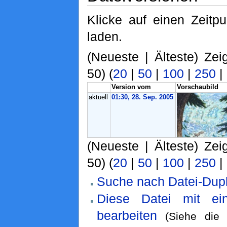
Klicke auf einen Zeitp
laden.
(Neueste | Älteste) Zei
50) (
20
|
50
|
100
|
250
|
Version vom
Vorschaubild
aktuell
01:30, 28. Sep. 2005
(Neueste | Älteste) Zei
50) (
20
|
50
|
100
|
250
|
Suche nach Datei-Dupl
Diese Datei mit ei
bearbeiten
(Siehe di