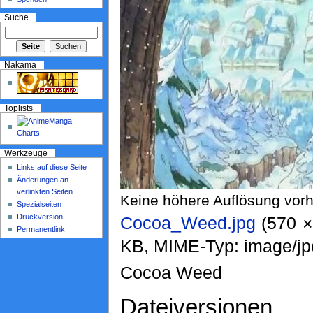
Suche
Nakama
Toplists
Werkzeuge
Links auf diese Seite
Änderungen an
verlinkten Seiten
Keine höhere Auflösung vor
Spezialseiten
Druckversion
Cocoa_Weed.jpg
‎ (570 
Permanentlink
KB, MIME-Typ: image/jp
Cocoa Weed
Dateiversionen