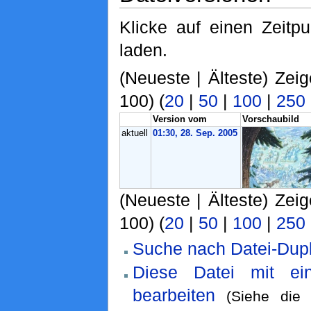
Klicke auf einen Zeitp
laden.
(Neueste | Älteste) Zei
100) (
20
|
50
|
100
|
250
Version vom
Vorschaubild
aktuell
01:30, 28. Sep. 2005
(Neueste | Älteste) Zei
100) (
20
|
50
|
100
|
250
Suche nach Datei-Dupl
Diese Datei mit ei
bearbeiten
(Siehe di