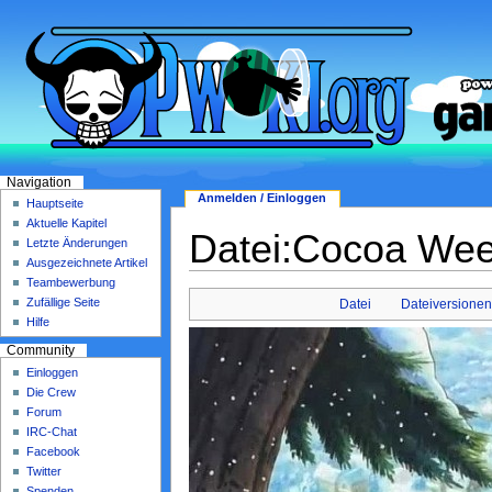
Navigation
Anmelden / Einloggen
Hauptseite
Aktuelle Kapitel
Datei:Cocoa Wee
Letzte Änderungen
Ausgezeichnete Artikel
Teambewerbung
Zufällige Seite
Datei
Dateiversione
Hilfe
Community
Einloggen
Die Crew
Forum
IRC-Chat
Facebook
Twitter
Spenden