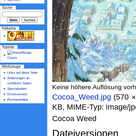
Suche
Nakama
Toplists
Werkzeuge
Links auf diese Seite
Änderungen an
verlinkten Seiten
Keine höhere Auflösung vor
Spezialseiten
Druckversion
Cocoa_Weed.jpg
‎ (570 
Permanentlink
KB, MIME-Typ: image/jp
Cocoa Weed
Dateiversionen