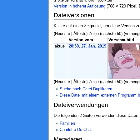
Größe der Voransicht: 640 × 600 Pixel
Version in höherer Auflösung
‎ (768 × 720 Pixel
Dateiversionen
Klicke auf einen Zeitpunkt, um diese Version zu
(Neueste | Älteste) Zeige (nächste 50) (vorherig
Version vom
Vorschaubild
aktuell
20:30, 27. Jan. 2019
(Neueste | Älteste) Zeige (nächste 50) (vorherig
Suche nach Datei-Duplikaten
Diese Datei mit einem externen Programm b
Dateiverwendungen
Die folgenden 2 Seiten verwenden diese Datei:
Familien
Charlotte De-Chat
Metadaten