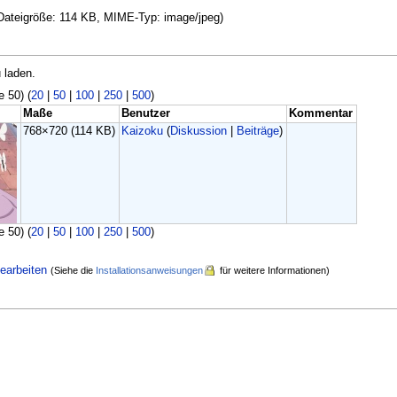
, Dateigröße: 114 KB, MIME-Typ: image/jpeg)
 laden.
e 50) (
20
|
50
|
100
|
250
|
500
)
Maße
Benutzer
Kommentar
768×720
(114 KB)
Kaizoku
(
Diskussion
|
Beiträge
)
e 50) (
20
|
50
|
100
|
250
|
500
)
earbeiten
(Siehe die
Installationsanweisungen
für weitere Informationen)