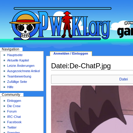
Navigation
Anmelden / Einloggen
Hauptseite
Aktuelle Kapitel
Datei:De-ChatP.jpg
Letzte Änderungen
Ausgezeichnete Artikel
Teambewerbung
Datei
Zufällige Seite
Hilfe
Community
Einloggen
Die Crew
Forum
IRC-Chat
Facebook
Twitter
Spenden