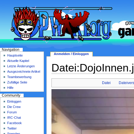
Navigation
Anmelden / Einloggen
Hauptseite
Aktuelle Kapitel
Datei:DojoInnen.
Letzte Änderungen
Ausgezeichnete Artikel
Teambewerbung
Zufällige Seite
Datei
Dateiver
Hilfe
Community
Einloggen
Die Crew
Forum
IRC-Chat
Facebook
Twitter
Spenden