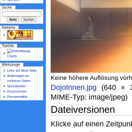
Suche
Nakama
Toplists
Werkzeuge
Links auf diese Seite
Änderungen an
Keine höhere Auflösung vor
verlinkten Seiten
DojoInnen.jpg
‎ (640 × 
Spezialseiten
Druckversion
MIME-Typ: image/jpeg)
Permanentlink
Dateiversionen
Klicke auf einen Zeitpun