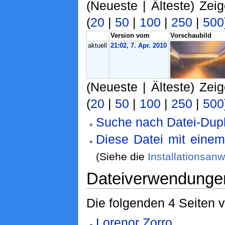
(Neueste | Älteste) Zei
(
20
|
50
|
100
|
250
|
500
Version vom
Vorschaubild
aktuell
21:02, 7. Apr. 2010
(Neueste | Älteste) Zei
(
20
|
50
|
100
|
250
|
500
Suche nach Datei-Dupl
Diese Datei mit eine
(Siehe die
Installationsan
Dateiverwendunge
Die folgenden 4 Seiten 
Lorenor Zorro