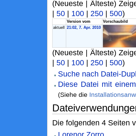
(Neueste | Älteste) Zeig
|
50
|
100
|
250
|
500
)
Version vom
Vorschaubild
aktuell
21:02, 7. Apr. 2010
(Neueste | Älteste) Zeig
|
50
|
100
|
250
|
500
)
Suche nach Datei-Dupl
Diese Datei mit eine
(Siehe die
Installationsan
Dateiverwendunge
Die folgenden 4 Seiten 
Lorenor Zorro