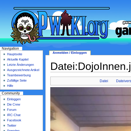
Navigation
Anmelden / Einloggen
Hauptseite
Aktuelle Kapitel
Datei:DojoInnen.
Letzte Änderungen
Ausgezeichnete Artikel
Teambewerbung
Zufällige Seite
Datei
Dateiver
Hilfe
Community
Einloggen
Die Crew
Forum
IRC-Chat
Facebook
Twitter
Spenden