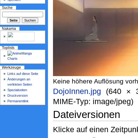
Suche
Nakama
Toplists
Werkzeuge
Links auf diese Seite
Änderungen an
Keine höhere Auflösung vor
verlinkten Seiten
DojoInnen.jpg
‎ (640 × 
Spezialseiten
Druckversion
MIME-Typ: image/jpeg)
Permanentlink
Dateiversionen
Klicke auf einen Zeitpun