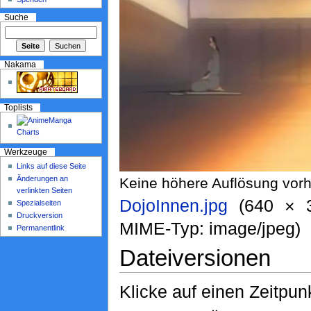
Suche
Nakama
Toplists
Werkzeuge
Links auf diese Seite
Änderungen an
Keine höhere Auflösung vor
verlinkten Seiten
DojoInnen.jpg
‎ (640 × 
Spezialseiten
Druckversion
MIME-Typ: image/jpeg)
Permanentlink
Dateiversionen
Klicke auf einen Zeitpun