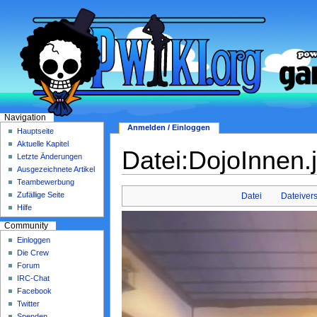
Navigation
Anmelden / Einloggen
Hauptseite
Aktuelle Kapitel
Datei:DojoInnen.
Letzte Änderungen
Ausgezeichnete Artikel
Teambewerbung
Zufällige Seite
Datei
Dateiver
Hilfe
Community
Einloggen
Die Crew
Forum
IRC-Chat
Facebook
Twitter
Spenden