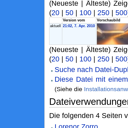
(Neueste | Älteste) Zei
(
20
|
50
|
100
|
250
|
500
Version vom
Vorschaubild
aktuell
21:02, 7. Apr. 2010
(Neueste | Älteste) Zei
(
20
|
50
|
100
|
250
|
500
Suche nach Datei-Dupl
Diese Datei mit eine
(Siehe die
Installationsan
Dateiverwendunge
Die folgenden 4 Seiten 
Lorenor Zorro