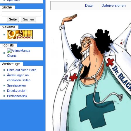
Datei
Dateiversionen
Suche
Nakama
Toplists
Werkzeuge
Links auf diese Seite
Änderungen an
verlinkten Seiten
Spezialseiten
Druckversion
Permanentlink