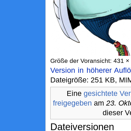
Größe der Voransicht: 431 × 
Version in höherer Aufl
Dateigröße: 251 KB, MI
Eine
gesichtete Ve
freigegeben
am
23. Ok
dieser V
Dateiversionen