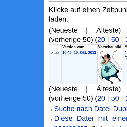
Klicke auf einen Zeitpun
laden.
(Neueste | Älteste)
(vorherige 50) (
20
|
50
|
Version vom
Vorschaubild
M
aktuell
10:43, 10. Okt. 2013
4
(
(Neueste | Älteste)
(vorherige 50) (
20
|
50
|
Suche nach Datei-Dupl
Diese Datei mit ein