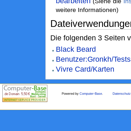
bearbeiten
(Siehe die
In
weitere Informationen)
Dateiverwendunge
Die folgenden 3 Seiten 
Black Beard
Benutzer:Gronkh/Tests
Vivre Card/Karten
Powered by
Computer-Base
.
Datenschutz