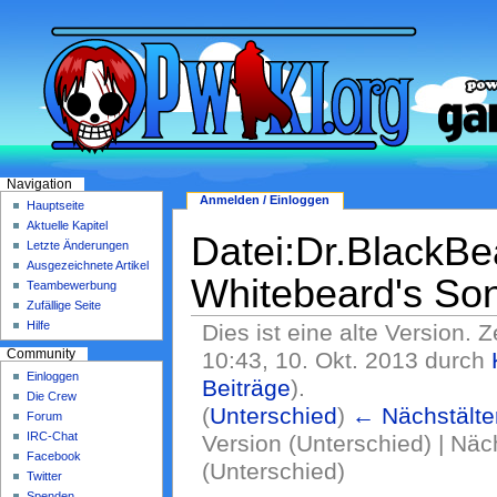
Navigation
Anmelden / Einloggen
Hauptseite
Aktuelle Kapitel
Datei:Dr.BlackBe
Letzte Änderungen
Ausgezeichnete Artikel
Whitebeard's So
Teambewerbung
Zufällige Seite
Hilfe
Dies ist eine alte Version. 
10:43, 10. Okt. 2013 durch
Community
Einloggen
Beiträge
)
.
Die Crew
(
Unterschied
)
← Nächstälte
Forum
IRC-Chat
Version (Unterschied) | Nä
Facebook
(Unterschied)
Twitter
Spenden