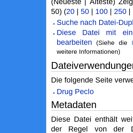
(Neueste | Älteste) Zei
50) (
20
|
50
|
100
|
250
|
Suche nach Datei-Dupl
Diese Datei mit ei
bearbeiten
(Siehe die
weitere Informationen)
Dateiverwendunge
Die folgende Seite verwe
Drug Peclo
Metadaten
Diese Datei enthält wei
der Regel von der D