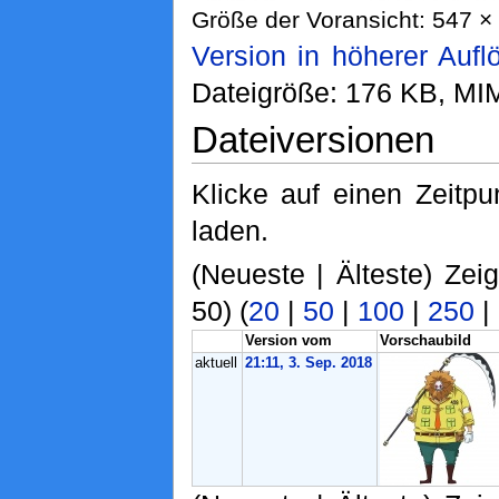
Größe der Voransicht: 547 × 
Version in höherer Aufl
Dateigröße: 176 KB, MI
Dateiversionen
Klicke auf einen Zeitp
laden.
(Neueste | Älteste) Zei
50) (
20
|
50
|
100
|
250
|
Version vom
Vorschaubild
aktuell
21:11, 3. Sep. 2018