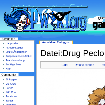
Navigation
Anmelden / Einloggen
Hauptseite
Aktuelle Kapitel
Datei:Drug Peclo
Letzte Änderungen
Ausgezeichnete Artikel
Teambewerbung
Zufällige Seite
Datei
Dateiversionen
Da
Hilfe
Community
Einloggen
Die Crew
Forum
IRC-Chat
Facebook
Twitter
Spenden