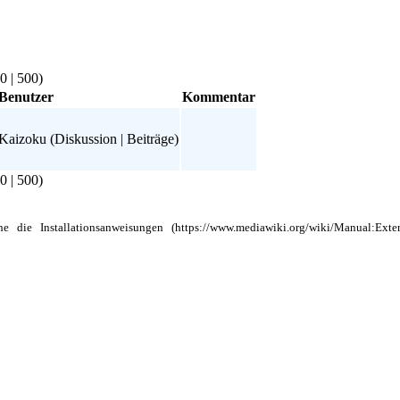
0
|
500
)
Benutzer
Kommentar
Kaizoku
(
Diskussion
|
Beiträge
)
0
|
500
)
ehe die
Installationsanweisungen
ndert.