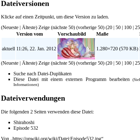
Dateiversionen
Klicke auf einen Zeitpunkt, um diese Version zu laden.
(Neueste | Älteste) Zeige (nächste 50) (vorherige 50) (
20
|
50
|
100
|
25
Version vom
Vorschaubild
Maße
aktuell
11:26, 22. Jan. 2012
1.280×720
(570 KB)
(Neueste | Älteste) Zeige (nächste 50) (vorherige 50) (
20
|
50
|
100
|
25
Suche nach Datei-Duplikaten
Diese Datei mit einem externen Programm bearbeiten
(Si
Informationen)
Diese Seite wurde zuletzt am 22. Januar 2012 um 11:26 Uhr geä
Dateiverwendungen
Powered by
Computer-Base
.
Datenschutz-Optionen
Die folgenden 2 Seiten verwenden diese Datei:
Shirahoshi
Episode 532
Von „
https://opwiki.org/wiki/Datei:Episode532.jpg
“