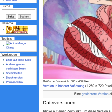
Suche
Nakama
Toplists
Werkzeuge
Links auf diese Seite
Änderungen an
verlinkten Seiten
Spezialseiten
Druckversion
Größe der Voransicht: 800 × 450 Pixel
Permanentlink
Version in höherer Auflösung
‎ (1.280 × 720 Pix
Eine
gesichtete Version
di
Dateiversionen
Klicke auf einen Zeitpunkt, um diese Version zu