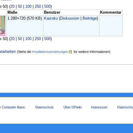
e 50) (
20
|
50
|
100
|
250
|
500
)
Maße
Benutzer
Kommentar
1.280×720
(570 KB)
Kaizoku
(
Diskussion
|
Beiträge
)
e 50) (
20
|
50
|
100
|
250
|
500
)
earbeiten
(Siehe die
Installationsanweisungen
für weitere Informationen)
by
Computer-Base
.
Datenschutz
Über OPwiki
Impressum
Datenschu