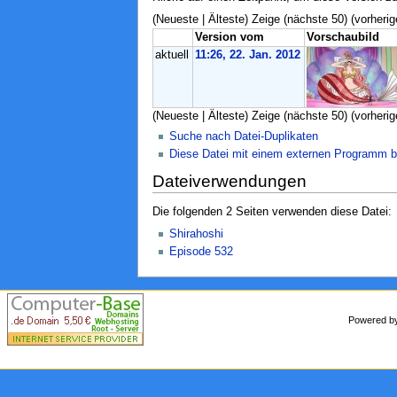
(Neueste | Älteste) Zeige (nächste 50) (vorherig
Version vom
Vorschaubild
aktuell
11:26, 22. Jan. 2012
(Neueste | Älteste) Zeige (nächste 50) (vorherig
Suche nach Datei-Duplikaten
Diese Datei mit einem externen Programm b
Dateiverwendungen
Die folgenden 2 Seiten verwenden diese Datei:
Shirahoshi
Episode 532
Powered 