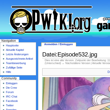
Navigation
Anmelden / Einloggen
Hauptseite
Aktuelle Kapitel
Datei:Episode532.jpg
Letzte Änderungen
Ausgezeichnete Artikel
Dies ist eine alte Version. Zeitpunkt der Bearbeitung: 
(Unterschied) ← Nächstältere Version | Aktuelle Versi
Teambewerbung
Zufällige Seite
D
Hilfe
Community
Einloggen
Die Crew
Forum
IRC-Chat
Facebook
Twitter
Spenden