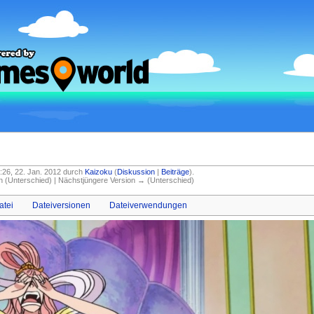
11:26, 22. Jan. 2012 durch
Kaizoku
(
Diskussion
|
Beiträge
)
.
on (Unterschied) | Nächstjüngere Version → (Unterschied)
atei
Dateiversionen
Dateiverwendungen