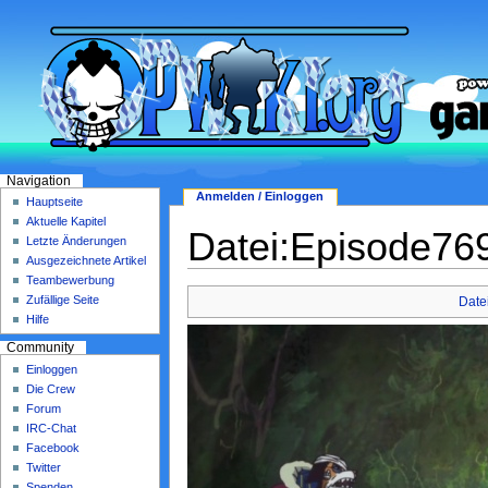
Navigation
Anmelden / Einloggen
Hauptseite
Aktuelle Kapitel
Datei:Episode769
Letzte Änderungen
Ausgezeichnete Artikel
Teambewerbung
Zufällige Seite
Date
Hilfe
Community
Einloggen
Die Crew
Forum
IRC-Chat
Facebook
Twitter
Spenden