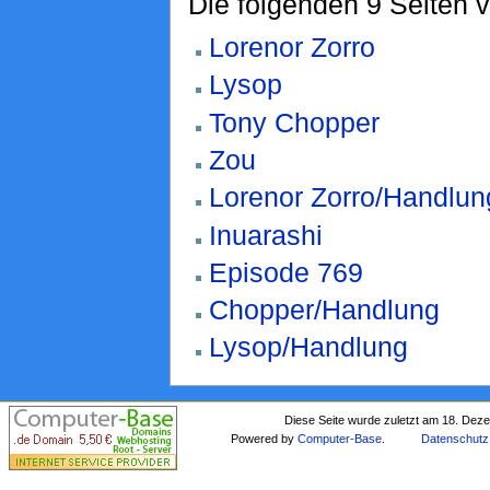
Die folgenden 9 Seiten 
Lorenor Zorro
Lysop
Tony Chopper
Zou
Lorenor Zorro/Handlun
Inuarashi
Episode 769
Chopper/Handlung
Lysop/Handlung
Diese Seite wurde zuletzt am 18. Dez
Powered by
Computer-Base
.
Datenschutz