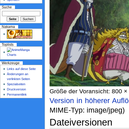
Suche
Nakama
Toplists
Werkzeuge
Links auf diese Seite
Änderungen an
verlinkten Seiten
Spezialseiten
Druckversion
Größe der Voransicht: 800 × 
Permanentlink
Version in höherer Aufl
MIME-Typ: image/jpeg)
Dateiversionen