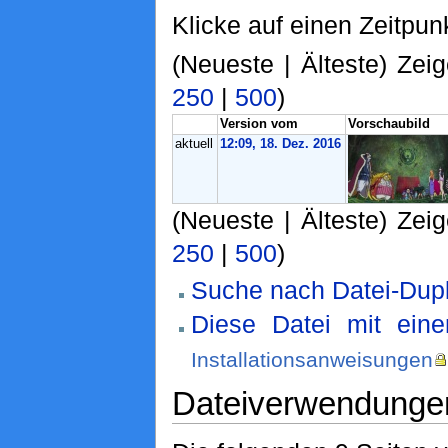
Klicke auf einen Zeitpun
(Neueste | Älteste) Zeig
250
|
500
)
Version vom
Vorschaubild
aktuell
12:09, 18. Dez. 2016
(Neueste | Älteste) Zeig
250
|
500
)
Suche nach Datei-Dupl
Diese Datei mit ein
Installationsanweisungen
Dateiverwendunge