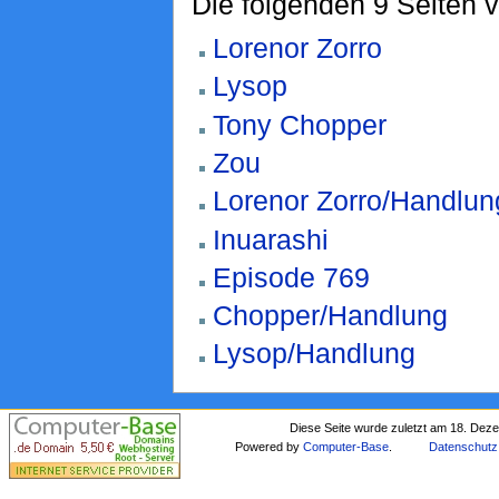
Die folgenden 9 Seiten 
Lorenor Zorro
Lysop
Tony Chopper
Zou
Lorenor Zorro/Handlun
Inuarashi
Episode 769
Chopper/Handlung
Lysop/Handlung
Diese Seite wurde zuletzt am 18. Dez
Powered by
Computer-Base
.
Datenschutz