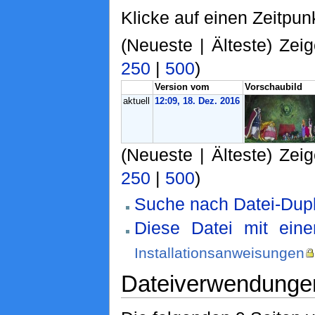
Klicke auf einen Zeitpun
(Neueste | Älteste) Zeig
250
|
500
)
Version vom
Vorschaubild
aktuell
12:09, 18. Dez. 2016
(Neueste | Älteste) Zeig
250
|
500
)
Suche nach Datei-Dupl
Diese Datei mit ein
Installationsanweisungen
Dateiverwendunge