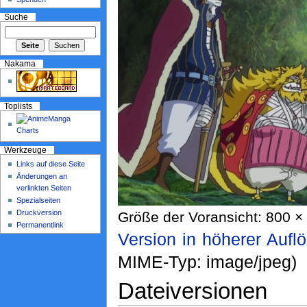
Suche
Nakama
Toplists
Werkzeuge
Links auf diese Seite
Änderungen an
verlinkten Seiten
Spezialseiten
Druckversion
Größe der Voransicht: 800 × 
Permanentlink
Version in höherer Aufl
MIME-Typ: image/jpeg)
Dateiversionen