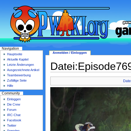
Navigation
Anmelden / Einloggen
Hauptseite
Aktuelle Kapitel
Datei:Episode769
Letzte Änderungen
Ausgezeichnete Artikel
Teambewerbung
Zufällige Seite
Date
Hilfe
Community
Einloggen
Die Crew
Forum
IRC-Chat
Facebook
Twitter
Spenden