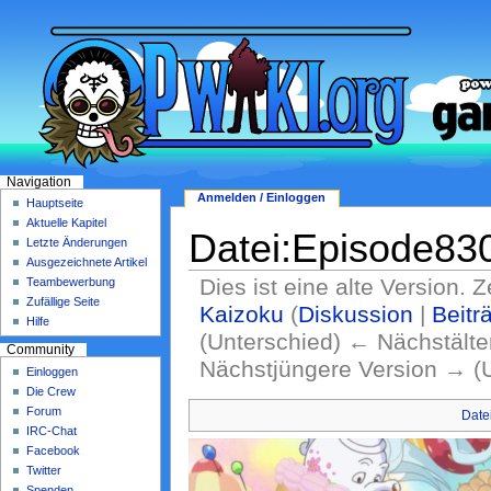
Navigation
Anmelden / Einloggen
Hauptseite
Aktuelle Kapitel
Datei:Episode830
Letzte Änderungen
Ausgezeichnete Artikel
Dies ist eine alte Version. 
Teambewerbung
Zufällige Seite
Kaizoku
(
Diskussion
|
Beitr
Hilfe
(Unterschied) ← Nächstälter
Community
Nächstjüngere Version → (
Einloggen
Die Crew
Forum
Date
IRC-Chat
Facebook
Twitter
Spenden