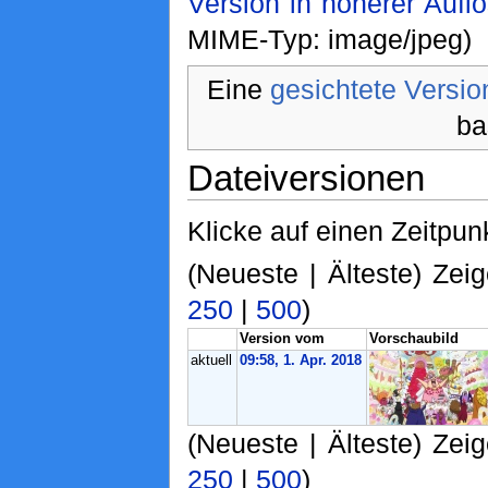
Version in höherer Aufl
MIME-Typ: image/jpeg)
Eine
gesichtete Versio
ba
Dateiversionen
Klicke auf einen Zeitpun
(Neueste | Älteste) Zeig
250
|
500
)
Version vom
Vorschaubild
aktuell
09:58, 1. Apr. 2018
(Neueste | Älteste) Zeig
250
|
500
)