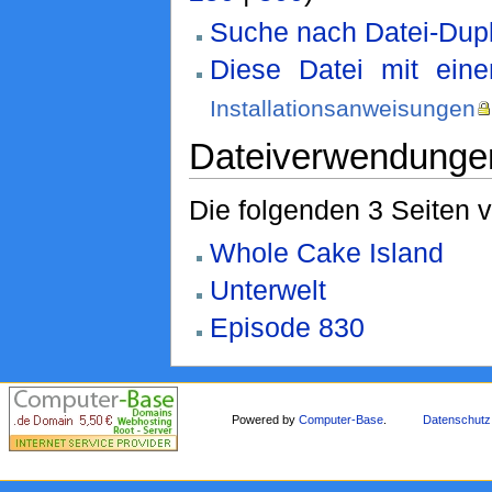
Suche nach Datei-Dupl
Diese Datei mit ein
Installationsanweisungen
Dateiverwendunge
Die folgenden 3 Seiten 
Whole Cake Island
Unterwelt
Episode 830
Powered by
Computer-Base
.
Datenschutz