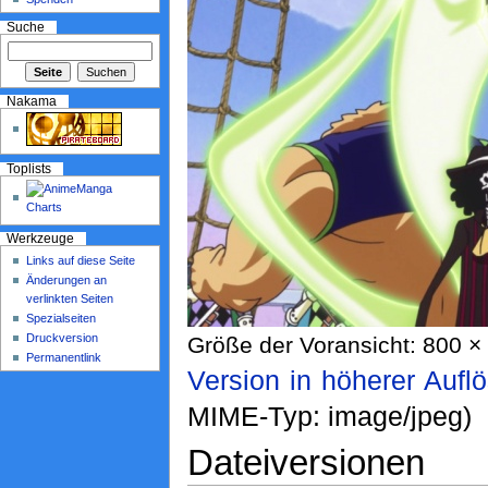
Suche
Nakama
Toplists
Werkzeuge
Links auf diese Seite
Änderungen an
verlinkten Seiten
Spezialseiten
Druckversion
Größe der Voransicht: 800 × 
Permanentlink
Version in höherer Aufl
MIME-Typ: image/jpeg)
Dateiversionen