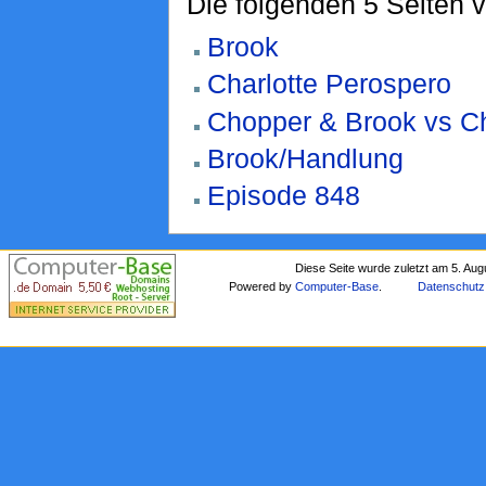
Die folgenden 5 Seiten 
Brook
Charlotte Perospero
Chopper & Brook vs Ch
Brook/Handlung
Episode 848
Diese Seite wurde zuletzt am 5. Au
Powered by
Computer-Base
.
Datenschutz