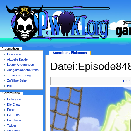
Navigation
Anmelden / Einloggen
Hauptseite
Aktuelle Kapitel
Datei:Episode848
Letzte Änderungen
Ausgezeichnete Artikel
Teambewerbung
Zufällige Seite
Date
Hilfe
Community
Einloggen
Die Crew
Forum
IRC-Chat
Facebook
Twitter
Spenden