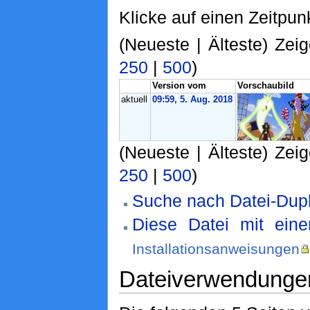
Klicke auf einen Zeitpun
(Neueste | Älteste) Zeig
250
|
500
)
Version vom
Vorschaubild
aktuell
09:59, 5. Aug. 2018
(Neueste | Älteste) Zeig
250
|
500
)
Suche nach Datei-Dupl
Diese Datei mit ein
Installationsanweisungen
Dateiverwendunge