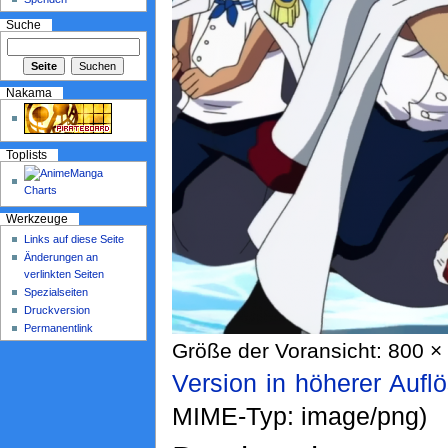
Suche
Nakama
Toplists
Werkzeuge
Links auf diese Seite
Änderungen an
verlinkten Seiten
Spezialseiten
Druckversion
Permanentlink
Größe der Voransicht: 800 × 
Version in höherer Aufl
MIME-Typ: image/png)