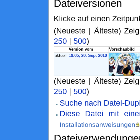
Dateiversionen
Klicke auf einen Zeitpun
(Neueste | Älteste) Zeig
250
|
500
)
Version vom
Vorschaubild
aktuell
19:05, 20. Sep. 2010
(Neueste | Älteste) Zeig
250
|
500
)
Suche nach Datei-Dupl
Diese Datei mit ein
Installationsanweisungen
Dateiverwendunge