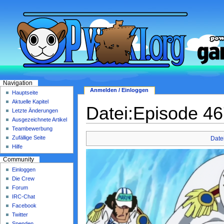
Navigation
Anmelden / Einloggen
Hauptseite
Aktuelle Kapitel
Datei:Episode 4
Letzte Änderungen
Ausgezeichnete Artikel
Teambewerbung
Zufällige Seite
Date
Hilfe
Community
Einloggen
Die Crew
Forum
IRC-Chat
Facebook
Twitter
Spenden