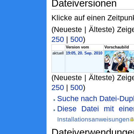
Dateiversionen
Klicke auf einen Zeitpun
(Neueste | Älteste) Zeig
250
|
500
)
Version vom
Vorschaubild
aktuell
19:05, 20. Sep. 2010
(Neueste | Älteste) Zeig
250
|
500
)
Suche nach Datei-Dupl
Diese Datei mit ein
Installationsanweisungen
Dateiverwendunge