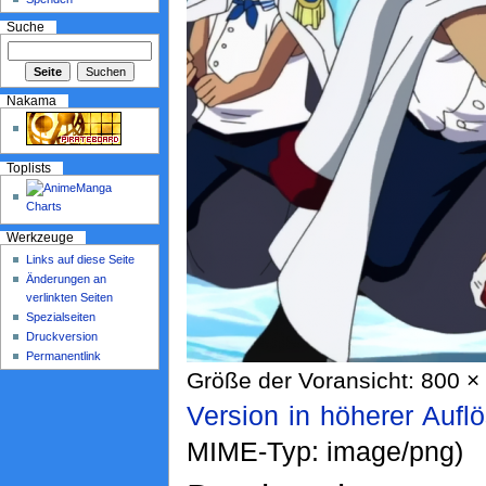
Suche
Nakama
Toplists
Werkzeuge
Links auf diese Seite
Änderungen an
verlinkten Seiten
Spezialseiten
Druckversion
Permanentlink
Größe der Voransicht: 800 × 
Version in höherer Aufl
MIME-Typ: image/png)