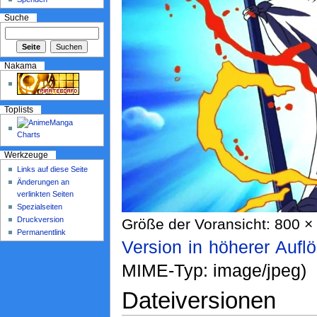
Suche
Nakama
Toplists
Werkzeuge
Links auf diese Seite
Änderungen an
verlinkten Seiten
Spezialseiten
Druckversion
Größe der Voransicht: 800 × 
Permanentlink
Version in höherer Aufl
MIME-Typ: image/jpeg)
Dateiversionen