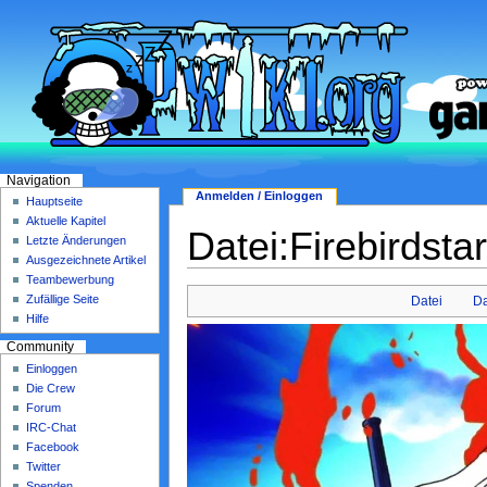
Navigation
Anmelden / Einloggen
Hauptseite
Aktuelle Kapitel
Datei:Firebirdsta
Letzte Änderungen
Ausgezeichnete Artikel
Teambewerbung
Zufällige Seite
Datei
Da
Hilfe
Community
Einloggen
Die Crew
Forum
IRC-Chat
Facebook
Twitter
Spenden