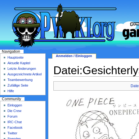
Navigation
Anmelden / Einloggen
Hauptseite
Aktuelle Kapitel
Datei:Gesichterly
Letzte Änderungen
Ausgezeichnete Artikel
Teambewerbung
Zufällige Seite
Date
Hilfe
Community
Einloggen
Die Crew
Forum
IRC-Chat
Facebook
Twitter
Spenden