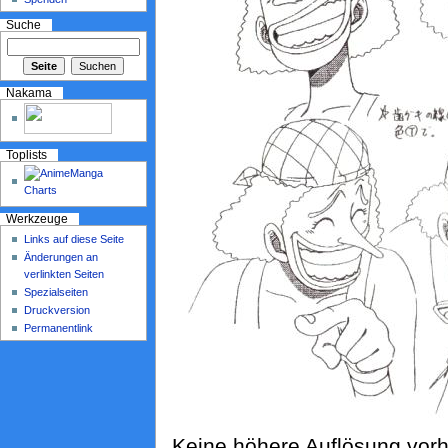
Suche
Nakama
Toplists
Werkzeuge
Links auf diese Seite
Änderungen an
verlinkten Seiten
Spezialseiten
Druckversion
Permanentlink
Keine höhere Auflösung vor