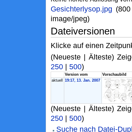
Gesichterlysop.jpg
‎ (80
image/jpeg)
Dateiversionen
Klicke auf einen Zeitpun
(Neueste | Älteste) Zeig
250
|
500
)
Version vom
Vorschaubild
aktuell
19:17, 13. Jan. 2007
(Neueste | Älteste) Zeig
250
|
500
)
Suche nach Datei-Dupl