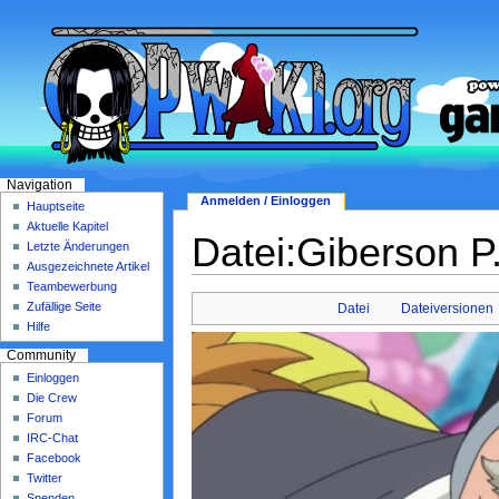
Navigation
Anmelden / Einloggen
Hauptseite
Aktuelle Kapitel
Datei:Giberson P
Letzte Änderungen
Ausgezeichnete Artikel
Teambewerbung
Zufällige Seite
Datei
Dateiversionen
Hilfe
Community
Einloggen
Die Crew
Forum
IRC-Chat
Facebook
Twitter
Spenden