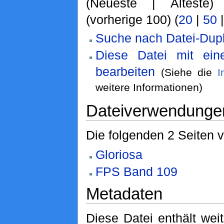
(Neueste | Älteste)
(vorherige 100) (
20
|
50
Suche nach Datei-Dupl
Diese Datei mit ei
bearbeiten
(Siehe die
I
weitere Informationen)
Dateiverwendunge
Die folgenden 2 Seiten 
Gloriosa
FPS Band 109
Metadaten
Diese Datei enthält weit