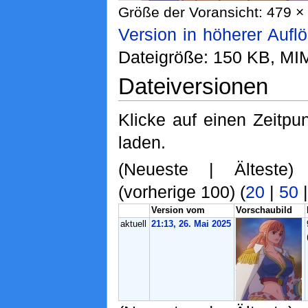
Größe der Voransicht: 479 × 
Version in höherer Aufl
Dateigröße: 150 KB, MI
Dateiversionen
Klicke auf einen Zeitpu
laden.
(Neueste | Älteste)
(vorherige 100) (
20
|
50
Version vom
Vorschaubild
aktuell
21:13, 26. Mai 2025