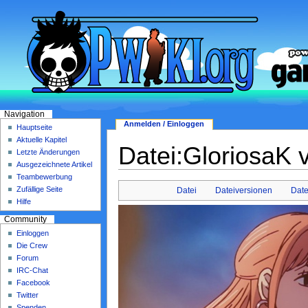
Navigation
Anmelden / Einloggen
Hauptseite
Aktuelle Kapitel
Datei:GloriosaK 
Letzte Änderungen
Ausgezeichnete Artikel
Teambewerbung
Zufällige Seite
Datei
Dateiversionen
Dat
Hilfe
Community
Einloggen
Die Crew
Forum
IRC-Chat
Facebook
Twitter
Spenden