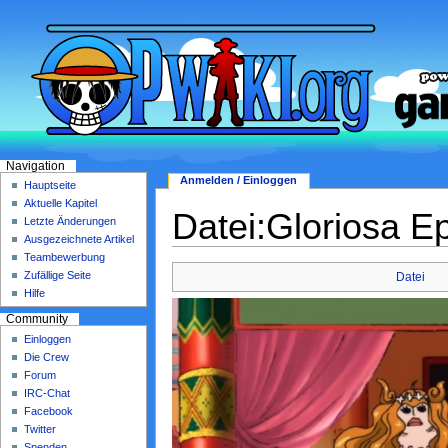
Navigation
Anmelden / Einloggen
Hauptseite
Aktuelle Kapitel
Datei:Gloriosa E
Letzte Änderungen
Ausgezeichnete Artikel
Teambewerbung
Zufällige Seite
Datei
Hilfe
Community
Einloggen
Die Crew
Forum
IRC-Chat
Facebook
Twitter
Spenden