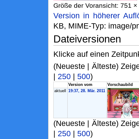
Größe der Voransicht: 751 × 
Version in höherer Auf
KB, MIME-Typ: image/p
Dateiversionen
Klicke auf einen Zeitpun
(Neueste | Älteste) Zeig
|
250
|
500
)
Version vom
Vorschaubild
aktuell
19:37, 28. Mär. 2011
(Neueste | Älteste) Zeig
|
250
|
500
)