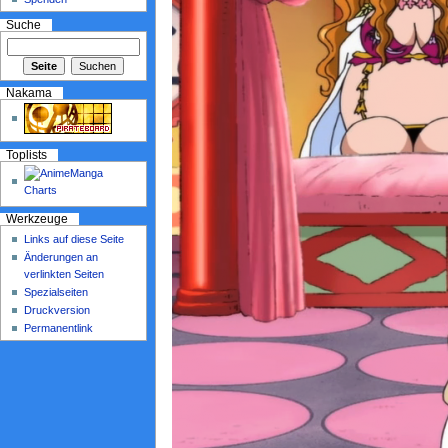
Suche
Nakama
Toplists
Werkzeuge
Links auf diese Seite
Änderungen an
verlinkten Seiten
Spezialseiten
Druckversion
Permanentlink