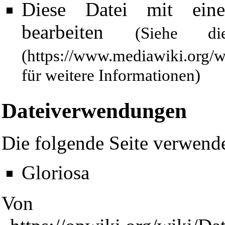
Diese Datei mit ein
bearbeiten
(Siehe 
für weitere Informationen)
Dateiverwendungen
Die folgende Seite verwende
Diese Seite wurde zuletzt am 28. März 2011 um 19:37 Uhr geänd
Gloriosa
Powered by
Computer-Base
.
Datenschutz-Optionen
Von