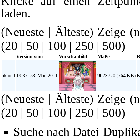
Klicke auf einen Zeitpun
laden.
(Neueste | Älteste) Zeige (
(
20
|
50
|
100
|
250
|
500
)
Version vom
Vorschaubild
Maße
B
aktuell
19:37, 28. Mär. 2011
902×720
(764 KB)
K
(Neueste | Älteste) Zeige (
(
20
|
50
|
100
|
250
|
500
)
Suche nach Datei-Duplik