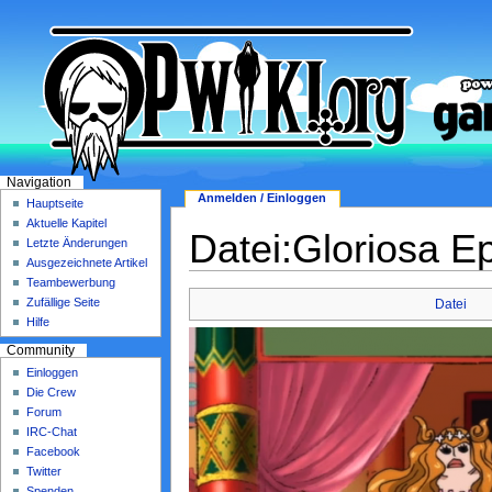
Navigation
Anmelden / Einloggen
Hauptseite
Aktuelle Kapitel
Datei:Gloriosa E
Letzte Änderungen
Ausgezeichnete Artikel
Teambewerbung
Zufällige Seite
Datei
Hilfe
Community
Einloggen
Die Crew
Forum
IRC-Chat
Facebook
Twitter
Spenden