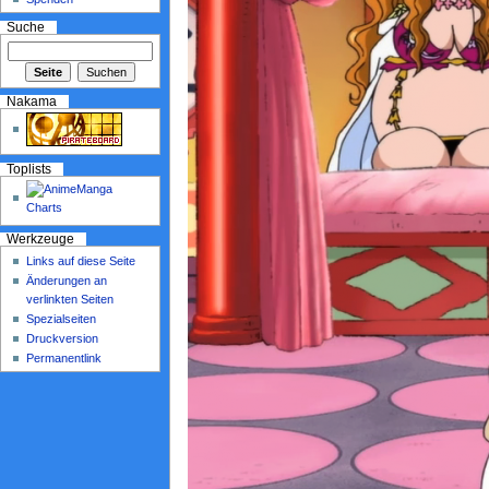
Suche
Nakama
Toplists
Werkzeuge
Links auf diese Seite
Änderungen an
verlinkten Seiten
Spezialseiten
Druckversion
Permanentlink