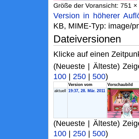
Größe der Voransicht: 751 × 
Version in höherer Auf
KB, MIME-Typ: image/p
Dateiversionen
Klicke auf einen Zeitpun
(Neueste | Älteste) Zeig
100
|
250
|
500
)
Version vom
Vorschaubild
aktuell
19:37, 28. Mär. 2011
(Neueste | Älteste) Zeig
100
|
250
|
500
)