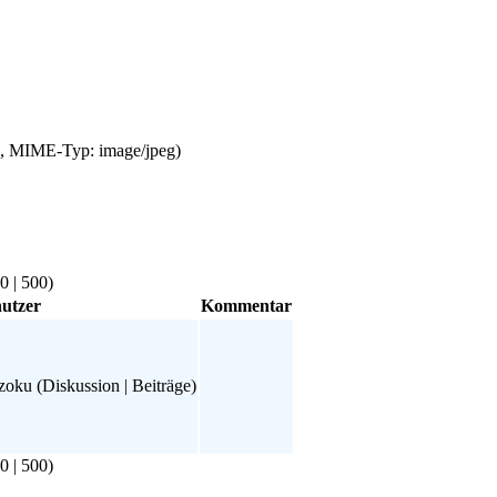
KB, MIME-Typ: image/jpeg)
0
|
500
)
utzer
Kommentar
zoku
(
Diskussion
|
Beiträge
)
0
|
500
)