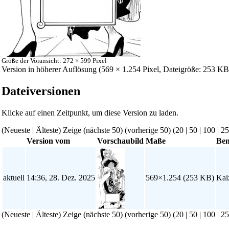
Größe der Voransicht: 272 × 599 Pixel
Version in höherer Auflösung
‎ (569 × 1.254 Pixel, Dateigröße: 253 
Dateiversionen
Klicke auf einen Zeitpunkt, um diese Version zu laden.
(Neueste | Älteste) Zeige (nächste 50) (vorherige 50) (
20
|
50
|
100
|
25
Version vom
Vorschaubild
Maße
Ben
aktuell
14:36, 28. Dez. 2025
569×1.254
(253 KB)
Kai
(Neueste | Älteste) Zeige (nächste 50) (vorherige 50) (
20
|
50
|
100
|
25