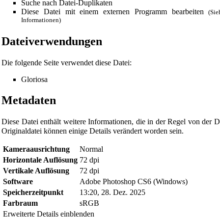
Suche nach Datei-Duplikaten
Diese Datei mit einem externen Programm bearbeiten
(Si
Informationen)
Dateiverwendungen
Die folgende Seite verwendet diese Datei:
Gloriosa
Metadaten
Diese Datei enthält weitere Informationen, die in der Regel von de
Originaldatei können einige Details verändert worden sein.
Diese Seite wurde zuletzt am 28. Dezember 2025 um 14:36 Uhr 
Kameraausrichtung
Normal
Horizontale Auflösung
72 dpi
Powered by
Computer-Base
.
Vertikale Auflösung
72 dpi
Datenschutz-Optionen
Software
Adobe Photoshop CS6 (Windows)
Speicherzeitpunkt
13:20, 28. Dez. 2025
Farbraum
sRGB
Erweiterte Details einblenden