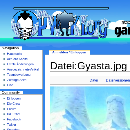
Navigation
Anmelden / Einloggen
Hauptseite
Aktuelle Kapitel
Datei:Gyasta.jpg
Letzte Änderungen
Ausgezeichnete Artikel
Teambewerbung
Zufällige Seite
Datei
Dateiversione
Hilfe
Community
Einloggen
Die Crew
Forum
IRC-Chat
Facebook
Twitter
Spenden