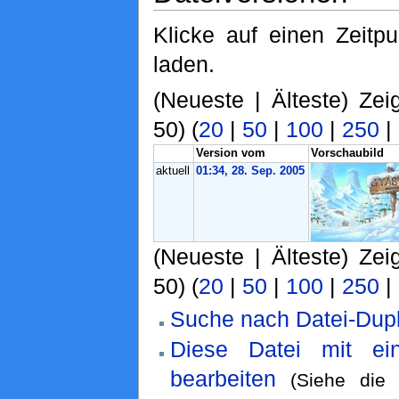
Klicke auf einen Zeitp
laden.
(Neueste | Älteste) Zei
50) (
20
|
50
|
100
|
250
|
Version vom
Vorschaubild
aktuell
01:34, 28. Sep. 2005
(Neueste | Älteste) Zei
50) (
20
|
50
|
100
|
250
|
Suche nach Datei-Dupl
Diese Datei mit ei
bearbeiten
(Siehe di