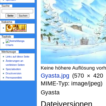
Suche
Nakama
Toplists
Werkzeuge
Links auf diese Seite
Änderungen an
verlinkten Seiten
Keine höhere Auflösung vor
Spezialseiten
Druckversion
Gyasta.jpg
‎ (570 × 420
Permanentlink
MIME-Typ: image/jpeg)
Gyasta
Dateiversionen