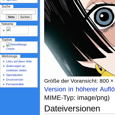
Suche
Nakama
Toplists
Werkzeuge
Links auf diese Seite
Änderungen an
verlinkten Seiten
Spezialseiten
Größe der Voransicht: 800 × 
Druckversion
Permanentlink
Version in höherer Aufl
MIME-Typ: image/png)
Dateiversionen