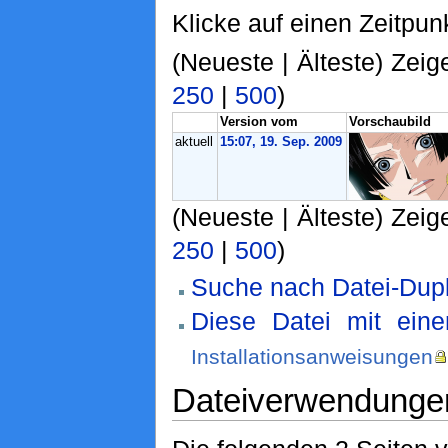
Klicke auf einen Zeitpun
(Neueste | Älteste) Zeig
250
|
500
)
Version vom
Vorschaubild
aktuell
15:07, 19. Sep. 2009
(Neueste | Älteste) Zeig
250
|
500
)
Suche nach Datei-Dupl
Diese Datei mit ein
Installationsanweisungen
Dateiverwendunge