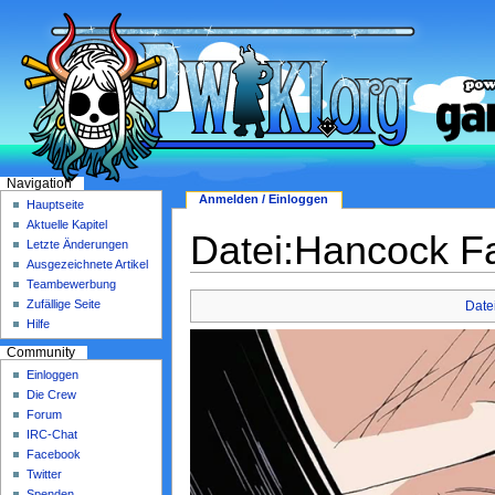
Navigation
Anmelden / Einloggen
Hauptseite
Aktuelle Kapitel
Datei:Hancock F
Letzte Änderungen
Ausgezeichnete Artikel
Teambewerbung
Zufällige Seite
Date
Hilfe
Community
Einloggen
Die Crew
Forum
IRC-Chat
Facebook
Twitter
Spenden