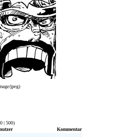
mage/jpeg)
0
|
500
)
nutzer
Kommentar