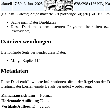
aktuell
17:59, 8. Jun. 2025
628×298
(136 KB)
Ka
(Neueste | Älteste) Zeige (nächste 50) (vorherige 50) (
20
|
50
|
100
|
25
Suche nach Datei-Duplikaten
Diese Datei mit einem externen Programm bearbeiten
(Si
Informationen)
Dateiverwendungen
Die folgende Seite verwendet diese Datei:
Manga:Kapitel 1151
Metadaten
Diese Datei enthält weitere Informationen, die in der Regel von de
Originaldatei können einige Details verändert worden sein.
Diese Seite wurde zuletzt am 8. Juni 2025 um 17:59 Uhr geänder
Kameraausrichtung
Normal
Horizontale Auflösung
72 dpi
Powered by
Computer-Base
.
Vertikale Auflösung
72 dpi
Datenschutz-Optionen