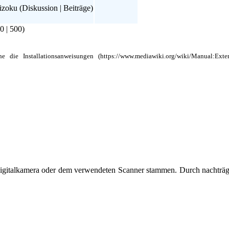
izoku
(
Diskussion
|
Beiträge
)
0
|
500
)
ehe die
Installationsanweisungen
r Digitalkamera oder dem verwendeten Scanner stammen. Durch nachträg
t.