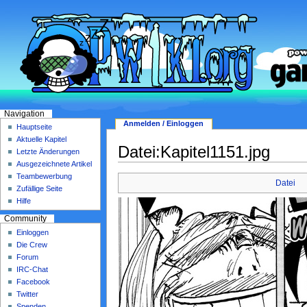
Navigation
Anmelden / Einloggen
Hauptseite
Aktuelle Kapitel
Datei:Kapitel1151.jpg
Letzte Änderungen
Ausgezeichnete Artikel
Teambewerbung
Datei
Zufällige Seite
Hilfe
Community
Einloggen
Die Crew
Forum
IRC-Chat
Facebook
Twitter
Spenden