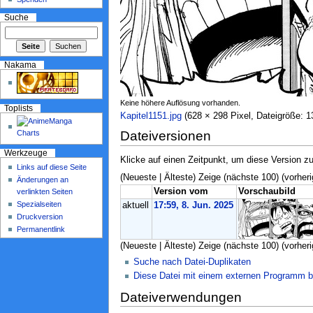
Suche
Nakama
Keine höhere Auflösung vorhanden.
Toplists
Kapitel1151.jpg
‎ (628 × 298 Pixel, Dateigröße:
Dateiversionen
Werkzeuge
Klicke auf einen Zeitpunkt, um diese Version zu
Links auf diese Seite
(Neueste | Älteste) Zeige (nächste 100) (vorheri
Änderungen an
Version vom
Vorschaubild
verlinkten Seiten
Spezialseiten
aktuell
17:59, 8. Jun. 2025
Druckversion
Permanentlink
(Neueste | Älteste) Zeige (nächste 100) (vorheri
Suche nach Datei-Duplikaten
Diese Datei mit einem externen Programm b
Dateiverwendungen