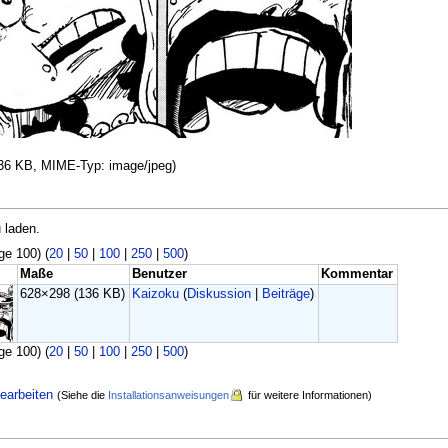
 136 KB, MIME-Typ: image/jpeg)
 laden.
ge 100) (
20
|
50
|
100
|
250
|
500
)
Maße
Benutzer
Kommentar
628×298
(136 KB)
Kaizoku
(
Diskussion
|
Beiträge
)
ge 100) (
20
|
50
|
100
|
250
|
500
)
earbeiten
(Siehe die
Installationsanweisungen
für weitere Informationen)