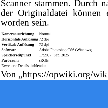
Scanner stammen. Durch na
der Originaldatei können e
worden sein.
Kameraausrichtung
Normal
Horizontale Auflösung
72 dpi
Diese Seite wurde zuletzt am 7. September 2025 um 17:28 Uhr g
Vertikale Auflösung
72 dpi
Powered by
Computer-Base
.
Software
Adobe Photoshop CS6 (Windows)
Datenschutz-Optionen
Speicherzeitpunkt
17:20, 7. Sep. 2025
Farbraum
sRGB
Erweiterte Details einblenden
Von „
https://opwiki.org/wik