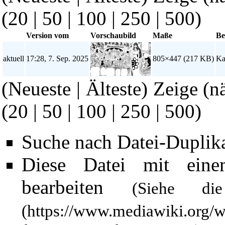
(
20
|
50
|
100
|
250
|
500
)
Version vom
Vorschaubild
Maße
Be
aktuell
17:28, 7. Sep. 2025
805×447
(217 KB)
Ka
(Neueste | Älteste) Zeige (n
(
20
|
50
|
100
|
250
|
500
)
Suche nach Datei-Duplik
Diese Datei mit ein
bearbeiten
(Siehe 