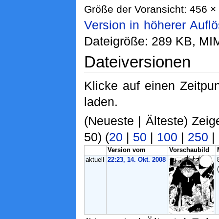
Größe der Voransicht: 456 × 
Version in höherer Aufl
Dateigröße: 289 KB, MI
Dateiversionen
Klicke auf einen Zeitpu
laden.
(Neueste | Älteste) Zeig
50) (
20
|
50
|
100
|
250
|
Version vom
Vorschaubild
aktuell
22:23, 14. Okt. 2008