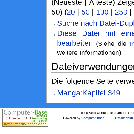
(Neueste | Älteste) Zeig
50) (
20
|
50
|
100
|
250
|
Suche nach Datei-Dupl
Diese Datei mit ei
bearbeiten
(Siehe die
I
weitere Informationen)
Dateiverwendunge
Die folgende Seite verwe
Manga:Kapitel 349
Diese Seite wurde zuletzt am 14. Ok
Powered by
Computer-Base
.
Datenschutz