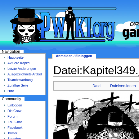
Navigation
Anmelden / Einloggen
Hauptseite
Aktuelle Kapitel
Datei:Kapitel349.
Letzte Änderungen
Ausgezeichnete Artikel
Teambewerbung
Zufällige Seite
Datei
Dateiversionen
Hilfe
Community
Einloggen
Die Crew
Forum
IRC-Chat
Facebook
Twitter
Spenden