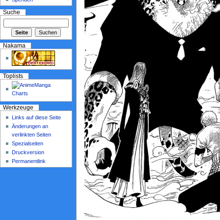
Suche
Nakama
Toplists
Werkzeuge
Links auf diese Seite
Änderungen an
verlinkten Seiten
Spezialseiten
Druckversion
Permanentlink