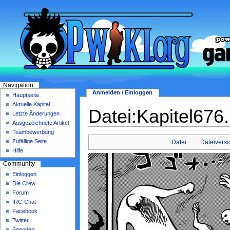
Navigation
Anmelden / Einloggen
Hauptseite
Aktuelle Kapitel
Datei:Kapitel676
Letzte Änderungen
Ausgezeichnete Artikel
Teambewerbung
Zufällige Seite
Datei
Dateivers
Hilfe
Community
Einloggen
Die Crew
Forum
IRC-Chat
Facebook
Twitter
Spenden