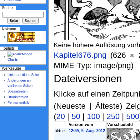
Suche
Nakama
Keine höhere Auflösung vor
Toplists
Kapitel676.png
‎ (626 ×
MIME-Typ: image/png)
Werkzeuge
Links auf diese Seite
Dateiversionen
Änderungen an
verlinkten Seiten
Spezialseiten
Klicke auf einen Zeitpun
Druckversion
Permanentlink
(Neueste | Älteste) Zei
(
20
|
50
|
100
|
250
|
500
Version vom
Vorschaubild
aktuell
12:59, 5. Aug. 2012