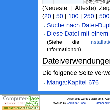
(Neueste | Älteste) Zei
(
20
|
50
|
100
|
250
|
500
Suche nach Datei-Dupl
Diese Datei mit einem
(Siehe die
Installa
Informationen)
Dateiverwendunge
Die folgende Seite verwe
Manga:Kapitel 676
Diese Seite wurde zuletzt am 5. Au
Powered by
Computer-Base
.
Datenschutz