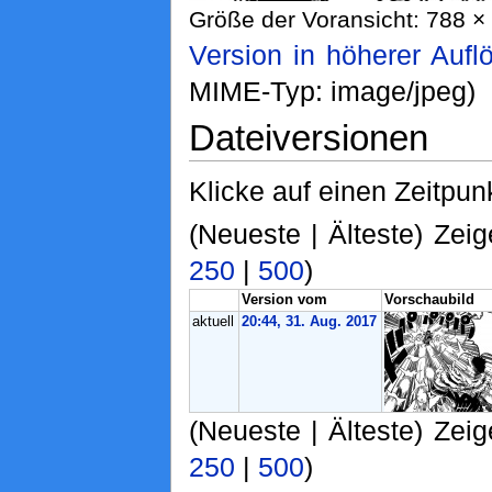
Größe der Voransicht: 788 × 
Version in höherer Aufl
MIME-Typ: image/jpeg)
Dateiversionen
Klicke auf einen Zeitpun
(Neueste | Älteste) Zeig
250
|
500
)
Version vom
Vorschaubild
aktuell
20:44, 31. Aug. 2017
(Neueste | Älteste) Zeig
250
|
500
)