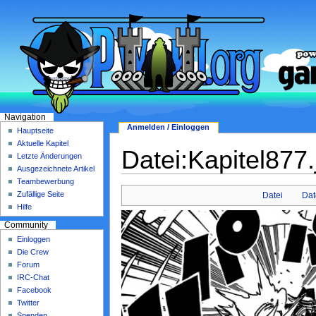
Navigation
Anmelden / Einloggen
Hauptseite
Aktuelle Kapitel
Datei:Kapitel877.
Letzte Änderungen
Ausgezeichnete Artikel
Teambewerbung
Zufällige Seite
Datei
Dat
Hilfe
Community
Einloggen
Die Crew
Forum
IRC-Chat
Facebook
Twitter
Spenden