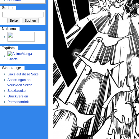
Suche
Nakama
Toplists
Werkzeuge
Links auf diese Seite
Änderungen an
verlinkten Seiten
Spezialseiten
Druckversion
Permanentlink