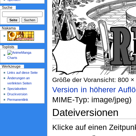
Suche
Nakama
Toplists
Werkzeuge
Links auf diese Seite
Änderungen an
Größe der Voransicht: 800 × 
verlinkten Seiten
Version in höherer Aufl
Spezialseiten
Druckversion
MIME-Typ: image/jpeg)
Permanentlink
Dateiversionen
Klicke auf einen Zeitpun