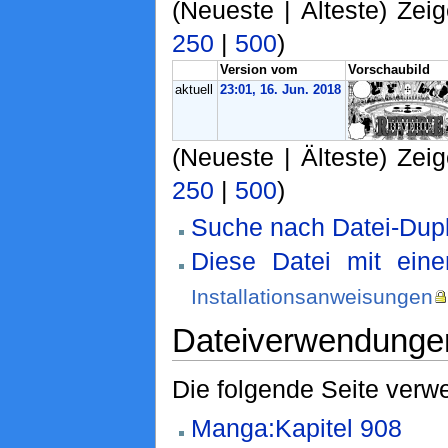
(Neueste | Älteste) Zeig
250
|
500
)
Version vom
Vorschaubild
aktuell
23:01, 16. Jun. 2018
(Neueste | Älteste) Zeig
250
|
500
)
Suche nach Datei-Dupl
Diese Datei mit ein
Installationsanweisungen
Dateiverwendunge
Die folgende Seite verwe
Manga:Kapitel 908