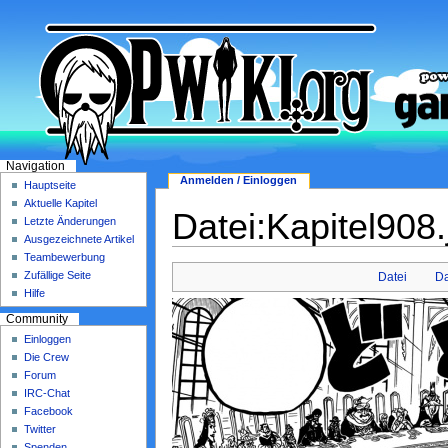
Navigation
Anmelden / Einloggen
Hauptseite
Aktuelle Kapitel
Datei:Kapitel908.
Letzte Änderungen
Ausgezeichnete Artikel
Teambewerbung
Zufällige Seite
Datei
Da
Hilfe
Community
Einloggen
Die Crew
Forum
IRC-Chat
Facebook
Twitter
Spenden