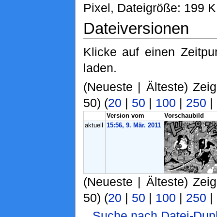
Pixel, Dateigröße: 199 
Dateiversionen
Klicke auf einen Zeitp
laden.
(Neueste | Älteste) Zei
50) (
20
|
50
|
100
|
250
|
Version vom
Vorschaubild
aktuell
15:56, 9. Mär. 2011
(Neueste | Älteste) Zei
50) (
20
|
50
|
100
|
250
|
Suche nach Datei-Dupl