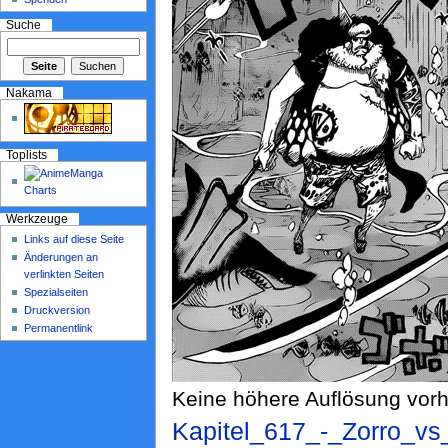
Suche
Nakama
Toplists
Werkzeuge
Links auf diese Seite
Änderungen an
verlinkten Seiten
Spezialseiten
Druckversion
Permanentlink
Keine höhere Auflösung vor
Kapitel_617_-_Zorro_vs