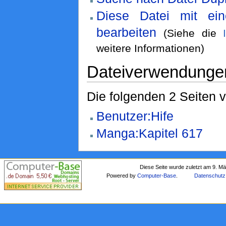
Diese Datei mit ei
bearbeiten
(Siehe die
weitere Informationen)
Dateiverwendunge
Die folgenden 2 Seiten 
Benutzer:Hife
Manga:Kapitel 617
Diese Seite wurde zuletzt am 9. M
Powered by
Computer-Base
.
Datenschutz