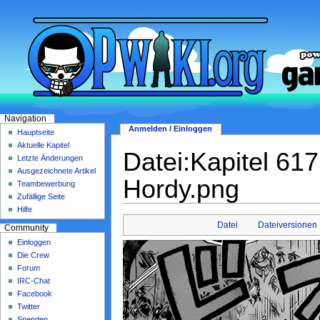
Navigation
Anmelden / Einloggen
Hauptseite
Aktuelle Kapitel
Datei:Kapitel 617
Letzte Änderungen
Ausgezeichnete Artikel
Hordy.png
Teambewerbung
Zufällige Seite
Hilfe
Datei
Dateiversionen
Community
Einloggen
Die Crew
Forum
IRC-Chat
Facebook
Twitter
Spenden