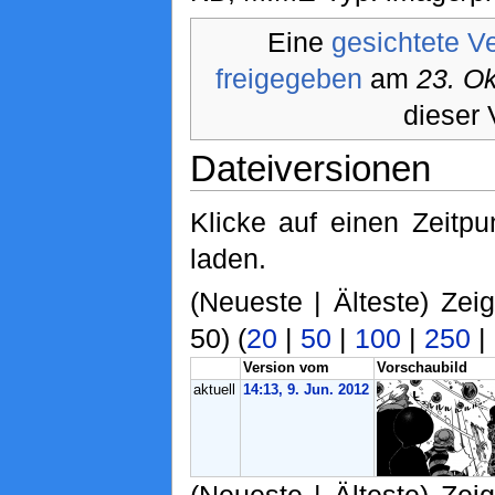
Eine
gesichtete V
freigegeben
am
23. O
dieser 
Dateiversionen
Klicke auf einen Zeitp
laden.
(Neueste | Älteste) Zei
50) (
20
|
50
|
100
|
250
|
Version vom
Vorschaubild
aktuell
14:13, 9. Jun. 2012