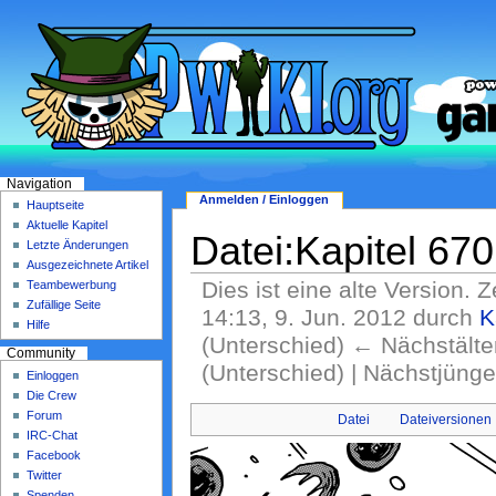
Navigation
Anmelden / Einloggen
Hauptseite
Aktuelle Kapitel
Datei:Kapitel 67
Letzte Änderungen
Ausgezeichnete Artikel
Dies ist eine alte Version. 
Teambewerbung
Zufällige Seite
14:13, 9. Jun. 2012 durch
K
Hilfe
(Unterschied) ← Nächstälter
Community
(Unterschied) | Nächstjüng
Einloggen
Die Crew
Forum
Datei
Dateiversionen
IRC-Chat
Facebook
Twitter
Spenden