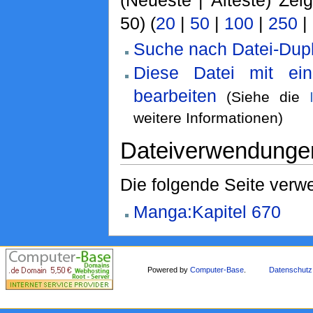
(Neueste | Älteste) Zei
50) (
20
|
50
|
100
|
250
|
Suche nach Datei-Dupl
Diese Datei mit ei
bearbeiten
(Siehe die
weitere Informationen)
Dateiverwendunge
Die folgende Seite verwe
Manga:Kapitel 670
Powered by
Computer-Base
.
Datenschutz