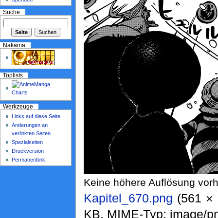
Suche
Nakama
Toplists
Werkzeuge
Links auf diese Seite
Änderungen an
verlinkten Seiten
Spezialseiten
Druckversion
Permanentlink
Keine höhere Auflösung vor
Kapitel_670.png
‎ (561 ×
KB, MIME-Typ: image/p