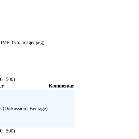
 MIME-Typ: image/jpeg)
0
|
500
)
er
Kommentar
s
(
Diskussion
|
Beiträge
)
0
|
500
)