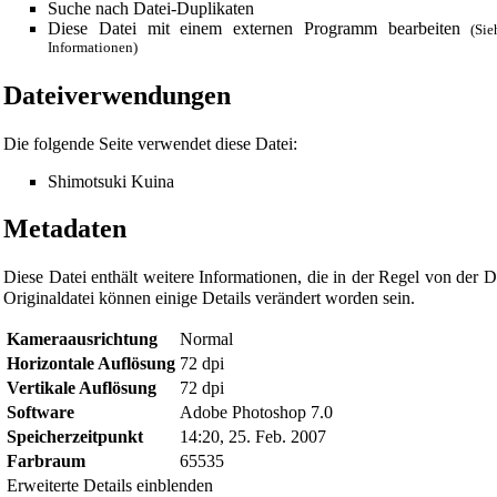
Suche nach Datei-Duplikaten
Diese Datei mit einem externen Programm bearbeiten
(Si
Informationen)
Dateiverwendungen
Die folgende Seite verwendet diese Datei:
Shimotsuki Kuina
Metadaten
Diese Datei enthält weitere Informationen, die in der Regel von de
Originaldatei können einige Details verändert worden sein.
Diese Seite wurde zuletzt am 10. Januar 2009 um 19:51 Uhr geä
Kameraausrichtung
Normal
Horizontale Auflösung
72 dpi
Powered by
Computer-Base
.
Vertikale Auflösung
72 dpi
Datenschutz-Optionen
Software
Adobe Photoshop 7.0
Speicherzeitpunkt
14:20, 25. Feb. 2007
Farbraum
65535
Erweiterte Details einblenden