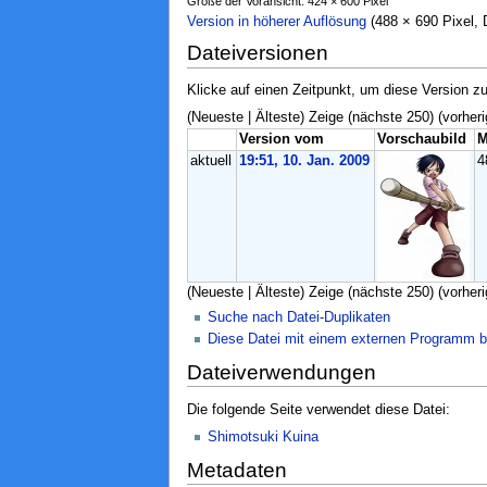
Größe der Voransicht: 424 × 600 Pixel
Version in höherer Auflösung
‎ (488 × 690 Pixel
Dateiversionen
Klicke auf einen Zeitpunkt, um diese Version zu
(Neueste | Älteste) Zeige (nächste 250) (vorheri
Version vom
Vorschaubild
M
aktuell
19:51, 10. Jan. 2009
4
(Neueste | Älteste) Zeige (nächste 250) (vorheri
Suche nach Datei-Duplikaten
Diese Datei mit einem externen Programm b
Dateiverwendungen
Die folgende Seite verwendet diese Datei:
Shimotsuki Kuina
Metadaten