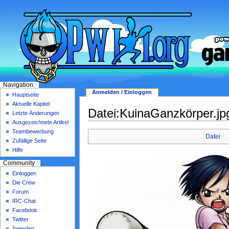
Navigation
Anmelden / Einloggen
Hauptseite
Aktuelle Kapitel
Datei:KuinaGanzkörper.jp
Letzte Änderungen
Ausgezeichnete Artikel
Teambewerbung
Datei
Zufällige Seite
Hilfe
Community
Einloggen
Die Crew
Forum
IRC-Chat
Facebook
Twitter
Spenden