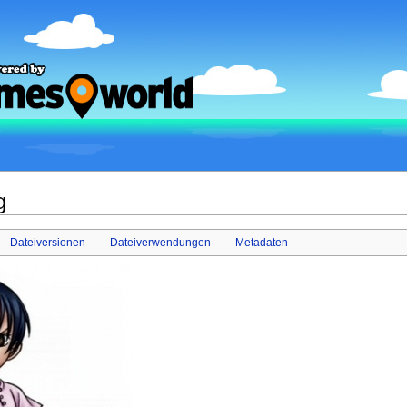
g
Dateiversionen
Dateiverwendungen
Metadaten