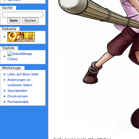
Suche
Nakama
Toplists
Werkzeuge
Links auf diese Seite
Änderungen an
verlinkten Seiten
Spezialseiten
Druckversion
Permanentlink