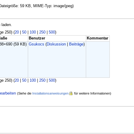
, Dateigröße: 59 KB, MIME-Typ: image/jpeg)
 laden.
ge 250) (
20
|
50
|
100
|
250
|
500
)
aße
Benutzer
Kommentar
88×690
(59 KB)
Gsukocs
(
Diskussion
|
Beiträge
)
ge 250) (
20
|
50
|
100
|
250
|
500
)
earbeiten
(Siehe die
Installationsanweisungen
für weitere Informationen)