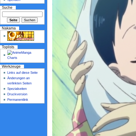
Suche
Nakama
Toplists
Werkzeuge
Links auf diese Seite
Änderungen an
verlinkten Seiten
Spezialseiten
Druckversion
Permanentlink