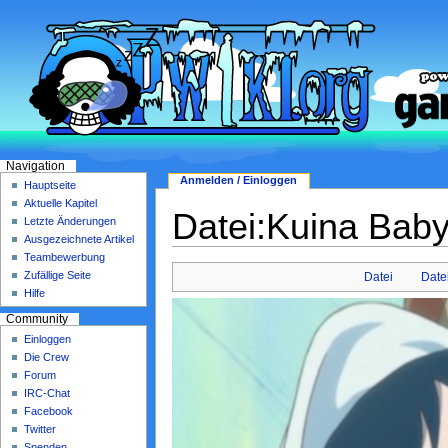
Navigation
Anmelden / Einloggen
Hauptseite
Aktuelle Kapitel
Datei:Kuina Baby
Letzte Änderungen
Ausgezeichnete Artikel
Teambewerbung
Zufällige Seite
Datei
Date
Hilfe
Community
Einloggen
Die Crew
Forum
IRC-Chat
Facebook
Twitter
Spenden