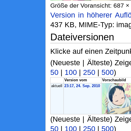
Größe der Voransicht: 687 × 
Version in höherer Aufl
437 KB, MIME-Typ: ima
Dateiversionen
Klicke auf einen Zeitpun
(Neueste | Älteste) Zeig
50
|
100
|
250
|
500
)
Version vom
Vorschaubild
aktuell
23:17, 24. Sep. 2010
(Neueste | Älteste) Zeig
50
|
100
|
250
|
500
)