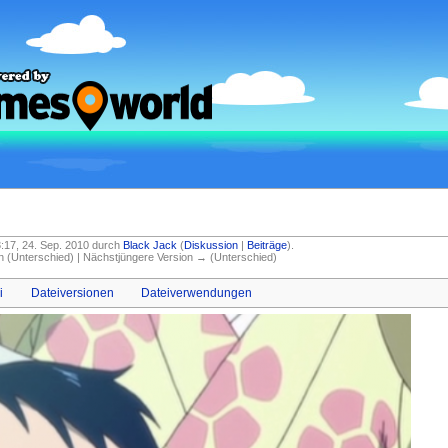
23:17, 24. Sep. 2010 durch
Black Jack
(
Diskussion
|
Beiträge
)
.
on (Unterschied) | Nächstjüngere Version → (Unterschied)
i
Dateiversionen
Dateiverwendungen