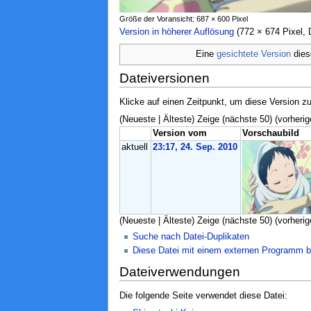
Größe der Voransicht: 687 × 600 Pixel
Version in höherer Auflösung
‎ (772 × 674 Pixel
Eine
gesichtete Version
dies
Dateiversionen
Klicke auf einen Zeitpunkt, um diese Version zu
(Neueste | Älteste) Zeige (nächste 50) (vorherig
Version vom
Vorschaubild
aktuell
23:17, 24. Sep. 2010
(Neueste | Älteste) Zeige (nächste 50) (vorherig
Suche nach Datei-Duplikaten
Diese Datei mit einem externen Programm b
Dateiverwendungen
Die folgende Seite verwendet diese Datei: