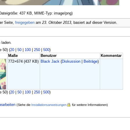
, Dateigröße: 437 KB, MIME-Typ: image/png)
er Seite,
freigegeben
am
23. Oktober 2013
, basiert auf dieser Version.
 laden.
e 50) (
20
|
50
|
100
|
250
|
500
)
Maße
Benutzer
Kommentar
772×674
(437 KB)
Black Jack
(
Diskussion
|
Beiträge
)
e 50) (
20
|
50
|
100
|
250
|
500
)
earbeiten
(Siehe die
Installationsanweisungen
für weitere Informationen)