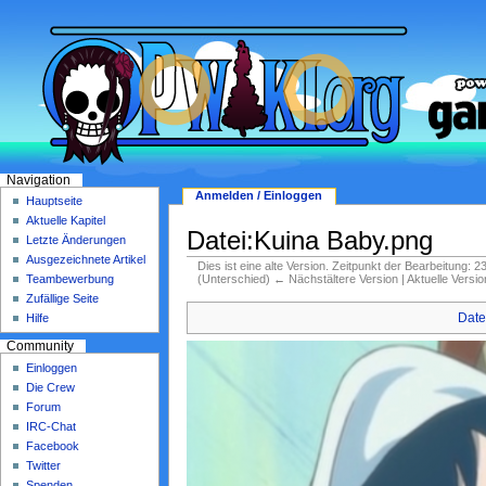
Navigation
Anmelden / Einloggen
Hauptseite
Aktuelle Kapitel
Datei:Kuina Baby.png
Letzte Änderungen
Ausgezeichnete Artikel
Dies ist eine alte Version. Zeitpunkt der Bearbeitung: 
(Unterschied) ← Nächstältere Version | Aktuelle Versi
Teambewerbung
Zufällige Seite
Date
Hilfe
Community
Einloggen
Die Crew
Forum
IRC-Chat
Facebook
Twitter
Spenden