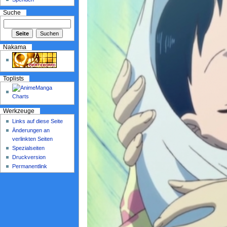
Suche
Nakama
Toplists
Werkzeuge
Links auf diese Seite
Änderungen an
verlinkten Seiten
Spezialseiten
Druckversion
Permanentlink