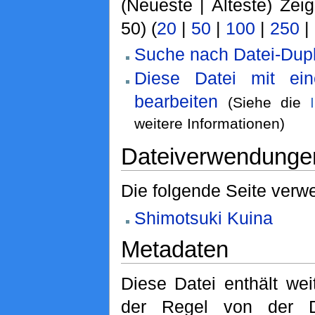
(Neueste | Älteste) Zei
50) (
20
|
50
|
100
|
250
|
Suche nach Datei-Dupl
Diese Datei mit ei
bearbeiten
(Siehe die
weitere Informationen)
Dateiverwendunge
Die folgende Seite verwe
Shimotsuki Kuina
Metadaten
Diese Datei enthält wei
der Regel von der D