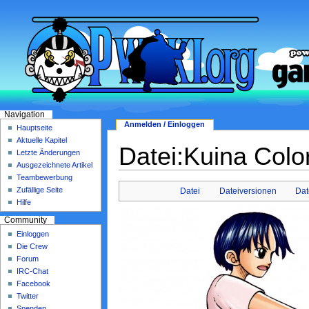
Navigation
Anmelden / Einloggen
Hauptseite
Aktuelle Kapitel
Datei:Kuina Col
Letzte Änderungen
Ausgezeichnete Artikel
Teambewerbung
Zufällige Seite
Datei
Dateiversionen
Dat
Hilfe
Community
Einloggen
Die Crew
Forum
IRC-Chat
Facebook
Twitter
Spenden