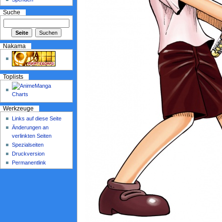
Suche
Nakama
Toplists
Werkzeuge
Links auf diese Seite
Änderungen an
verlinkten Seiten
Spezialseiten
Druckversion
Permanentlink