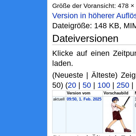
Größe der Voransicht: 478 × 
Version in höherer Aufl
Dateigröße: 148 KB, MI
Dateiversionen
Klicke auf einen Zeitp
laden.
(Neueste | Älteste) Zei
50) (
20
|
50
|
100
|
250
|
Version vom
Vorschaubild
aktuell
09:50, 1. Feb. 2025