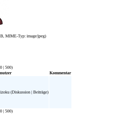
8 KB, MIME-Typ: image/jpeg)
0
|
500
)
nutzer
Kommentar
izoku
(
Diskussion
|
Beiträge
)
0
|
500
)