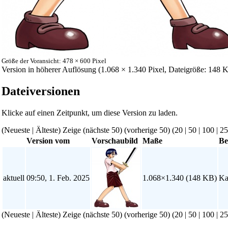
Größe der Voransicht: 478 × 600 Pixel
Version in höherer Auflösung
‎ (1.068 × 1.340 Pixel, Dateigröße: 14
Dateiversionen
Klicke auf einen Zeitpunkt, um diese Version zu laden.
(Neueste | Älteste) Zeige (nächste 50) (vorherige 50) (
20
|
50
|
100
|
25
Version vom
Vorschaubild
Maße
Be
aktuell
09:50, 1. Feb. 2025
1.068×1.340
(148 KB)
Ka
(Neueste | Älteste) Zeige (nächste 50) (vorherige 50) (
20
|
50
|
100
|
25