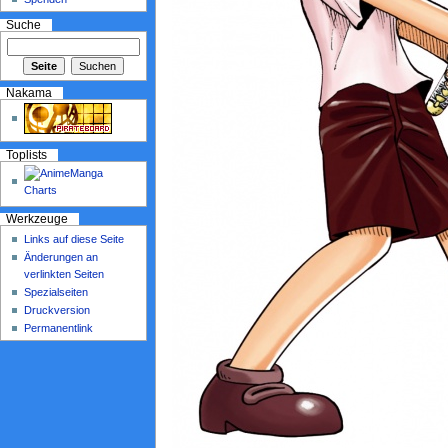
Suche
Nakama
Toplists
Werkzeuge
Links auf diese Seite
Änderungen an
verlinkten Seiten
Spezialseiten
Druckversion
Permanentlink