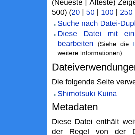
(Neueste | Älteste) Zeig
500) (
20
|
50
|
100
|
250
Suche nach Datei-Dupl
Diese Datei mit ei
bearbeiten
(Siehe die
weitere Informationen)
Dateiverwendunge
Die folgende Seite verwe
Shimotsuki Kuina
Metadaten
Diese Datei enthält wei
der Regel von der D