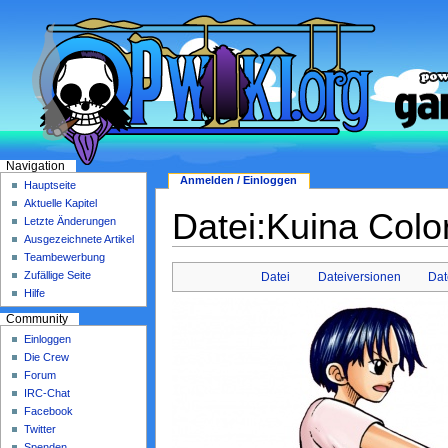
Navigation
Anmelden / Einloggen
Hauptseite
Aktuelle Kapitel
Datei:Kuina Col
Letzte Änderungen
Ausgezeichnete Artikel
Teambewerbung
Zufällige Seite
Datei
Dateiversionen
Dat
Hilfe
Community
Einloggen
Die Crew
Forum
IRC-Chat
Facebook
Twitter
Spenden