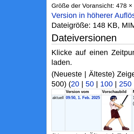
Größe der Voransicht: 478 × 
Version in höherer Aufl
Dateigröße: 148 KB, MI
Dateiversionen
Klicke auf einen Zeitp
laden.
(Neueste | Älteste) Zeig
500) (
20
|
50
|
100
|
250
Version vom
Vorschaubild
aktuell
09:50, 1. Feb. 2025