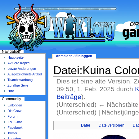
Navigation
Anmelden / Einloggen
Hauptseite
Aktuelle Kapitel
Datei:Kuina Col
Letzte Änderungen
Ausgezeichnete Artikel
Dies ist eine alte Version. 
Teambewerbung
Zufällige Seite
09:50, 1. Feb. 2025 durch
K
Hilfe
Beiträge
)
.
Community
(Unterschied) ← Nächstälter
Einloggen
(Unterschied) | Nächstjüng
Die Crew
Forum
IRC-Chat
Datei
Dateiversionen
Dat
Facebook
Twitter
Spenden