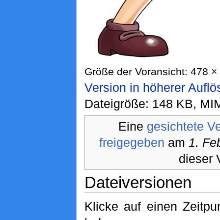
Größe der Voransicht: 478 × 
Version in höherer Aufl
Dateigröße: 148 KB, MI
Eine
gesichtete V
freigegeben
am
1. Fe
dieser 
Dateiversionen
Klicke auf einen Zeitp