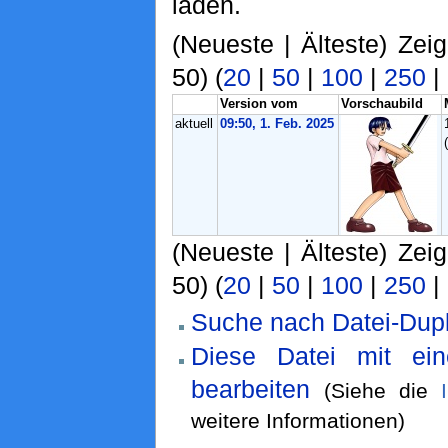
laden.
(Neueste | Älteste) Zei
50) (
20
|
50
|
100
|
250
|
Version vom
Vorschaubild
aktuell
09:50, 1. Feb. 2025
(Neueste | Älteste) Zei
50) (
20
|
50
|
100
|
250
|
Suche nach Datei-Dupl
Diese Datei mit ei
bearbeiten
(Siehe die
weitere Informationen)