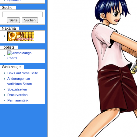
Suche
Nakama
Toplists
Werkzeuge
Links auf diese Seite
Änderungen an
verlinkten Seiten
Spezialseiten
Druckversion
Permanentlink